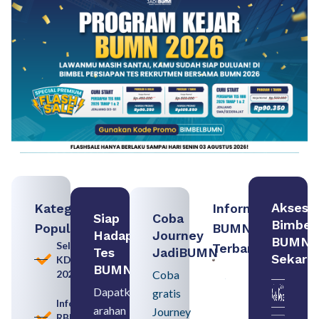
Akses
Kategori
Informasi
Siap
Coba
Bimbel
Populer
BUMN
Hadapi
Journey
BUMN
Seleksi
Terbaru:
Tes
JadiBUMN
Sekara
KDKMP
Persiapan
BUMN
2026
Coba
Seleksi
Rekrutmen
Dapatkan
gratis
dengan
Informasi
arahan
Memahami
Journey
RBB