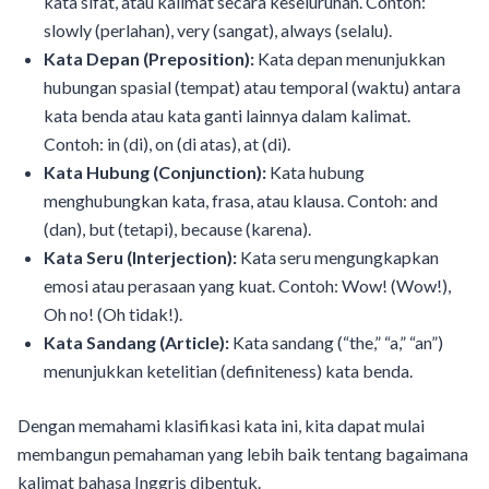
kata sifat, atau kalimat secara keseluruhan. Contoh:
slowly (perlahan), very (sangat), always (selalu).
Kata Depan (Preposition):
Kata depan menunjukkan
hubungan spasial (tempat) atau temporal (waktu) antara
kata benda atau kata ganti lainnya dalam kalimat.
Contoh: in (di), on (di atas), at (di).
Kata Hubung (Conjunction):
Kata hubung
menghubungkan kata, frasa, atau klausa. Contoh: and
(dan), but (tetapi), because (karena).
Kata Seru (Interjection):
Kata seru mengungkapkan
emosi atau perasaan yang kuat. Contoh: Wow! (Wow!),
Oh no! (Oh tidak!).
Kata Sandang (Article):
Kata sandang (“the,” “a,” “an”)
menunjukkan ketelitian (definiteness) kata benda.
Dengan memahami klasifikasi kata ini, kita dapat mulai
membangun pemahaman yang lebih baik tentang bagaimana
kalimat bahasa Inggris dibentuk.