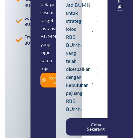
Usia
belajar
JadiBUMN
BUMN
Pensiun
BUMN
sesuai
untuk
August 8,
Soal
target
strategi
2026
BUMN
instansi
lolos
Contoh
BUMN
RBB
Tryout
BUMN dan
BUMN
BUMD
yang
BUMN
Pengertian,
ingin
yang
Perbedaan,
serta Jenis
kamu
telah
Usahanya
tuju.
August 6,
disesuaikan
2026
dengan
Konsultasi
Gratis
kebutuhan
Loker
BUMN
pejuang
2026
untuk
RBB
Lulusan
BUMN
SMA
Syarat,
Posisi,
Coba
dan
Sekarang
Cara
Daftar