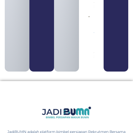
August 5,
2026
Daftar 4
Bank Milik
BUMN
yang
Tergabung
dalam
Himbara
August 4,
2026
JadiBUMN adalah platform bimbel persiapan Rekrutmen Bersama