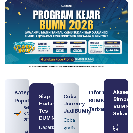
Akses
Kategori
Informasi
Siap
Coba
Bimbel
Populer
BUMN
Hadapi
Journey
BUMN
Seleksi
Terbaru:
Tes
JadiBUMN
Sekara
KDKMP
Contoh
BUMN
2026
Coba
BUMN dan
BUMD
Dapatkan
gratis
Pengertian,
Informasi