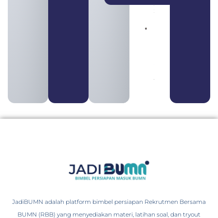
August 4,
2026
Pengertian
BUMN dan
BUMS Ciri-
Ciri, Tujuan,
serta
Perbedaannya
August 3, 2026
JadiBUMN adalah platform bimbel persiapan Rekrutmen Bersama
BUMN (RBB) yang menyediakan materi, latihan soal, dan tryout