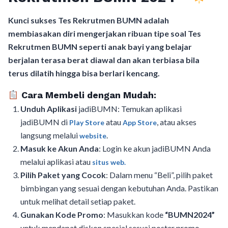
Kunci sukses Tes Rekrutmen BUMN adalah
membiasakan diri mengerjakan ribuan tipe soal Tes
Rekrutmen BUMN seperti anak bayi yang belajar
berjalan terasa berat diawal dan akan terbiasa bila
terus dilatih hingga bisa berlari kencang.
Cara Membeli dengan Mudah:
Unduh Aplikasi
jadiBUMN: Temukan aplikasi
jadiBUMN di
atau
, atau akses
Play Store
App Store
langsung melalui
.
website
Masuk ke Akun Anda
: Login ke akun jadiBUMN Anda
melalui aplikasi atau
situs web.
Pilih Paket yang Cocok
: Dalam menu “Beli”, pilih paket
bimbingan yang sesuai dengan kebutuhan Anda. Pastikan
untuk melihat detail setiap paket.
Gunakan Kode Promo
: Masukkan kode
“BUMN2024”
untuk mendapat diskon spesial sesuai poster promo