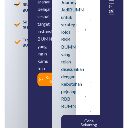
arahan
Perbedaan,
Journey
RBB
serta Jenis
belajar
JadiBUMN
BUMN
Usahanya
August 6,
sesuai
untuk
2026
Soal
target
strategi
BUMN
instansi
lolos
Loker
BUMN
BUMN
RBB
Tryout
2026
BUMN
untuk
yang
BUMN
Lulusan
ingin
yang
SMA
Syarat,
kamu
telah
Posisi,
tuju.
dan
disesuaikan
Cara
dengan
Konsultasi
Daftar
Gratis
August 5,
kebutuhan
2026
pejuang
Daftar 4
RBB
Bank Milik
BUMN
BUMN
yang
Tergabung
Coba
dalam
Sekarang
Himbara