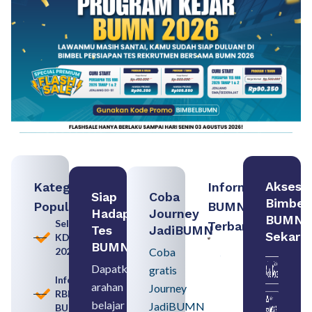
Akses
Kategori
Informasi
Siap
Coba
Bimbel
Populer
BUMN
Hadapi
Journey
BUMN
Seleksi
Terbaru:
Tes
JadiBUMN
Sekara
KDKMP
Persiapan
BUMN
2026
Coba
Seleksi
Rekrutmen
Dapatkan
gratis
dengan
Informasi
arahan
Memahami
Journey
RBB
Usia
belajar
JadiBUMN
BUMN
Pensiun