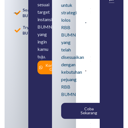
BUMN
sesuai
untuk
August 8,
Soal
target
strategi
2026
BUMN
instansi
lolos
Contoh
BUMN
RBB
Tryout
BUMN dan
BUMN
BUMD
yang
BUMN
Pengertian,
ingin
yang
Perbedaan,
serta Jenis
kamu
telah
Usahanya
tuju.
August 6,
disesuaikan
2026
dengan
Konsultasi
Gratis
kebutuhan
Loker
BUMN
pejuang
2026
untuk
RBB
Lulusan
BUMN
SMA
Syarat,
Posisi,
Coba
dan
Sekarang
Cara
Daftar
August 5,
2026