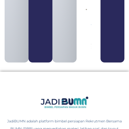
Daftar 4
Bank Milik
BUMN
yang
Tergabung
dalam
Himbara
August 4,
2026
JadiBUMN adalah platform bimbel persiapan Rekrutmen Bersama
BUMN (RBB) yang menyediakan materi, latihan soal, dan tryout