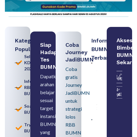
Akses
Kategori
Informasi
Siap
Coba
Bimbel
Populer
BUMN
Hadapi
Journey
BUMN
Seleksi
Terbaru:
Tes
JadiBUMN
Sekara
KDKMP
Persiapan
BUMN
2026
Coba
Seleksi
Rekrutmen
Dapatkan
gratis
dengan
Informasi
arahan
Memahami
Journey
RBB
Usia
belajar
JadiBUMN
BUMN
Pensiun
BUMN
sesuai
untuk
August 8,
Soal
target
strategi
2026
BUMN
instansi
lolos
Contoh
BUMN
RBB
Tryout
BUMN dan
BUMN
BUMD
yang
BUMN
Pengertian,