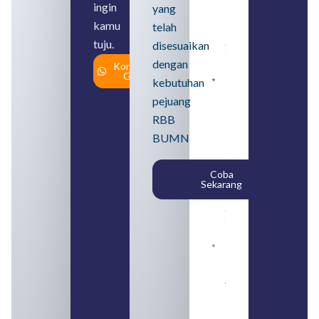
ingin
yang
Perbedaan,
serta Jenis
kamu
telah
Usahanya
tuju.
August 6,
disesuaikan
2026
dengan
Konsultasi
Gratis
kebutuhan
Loker
BUMN
pejuang
2026
untuk
RBB
Lulusan
BUMN
SMA
Syarat,
Posisi,
Coba
dan
Sekarang
Cara
Daftar
August 5,
2026
Daftar 4
Bank Milik
BUMN
yang
Tergabung
dalam
Himbara