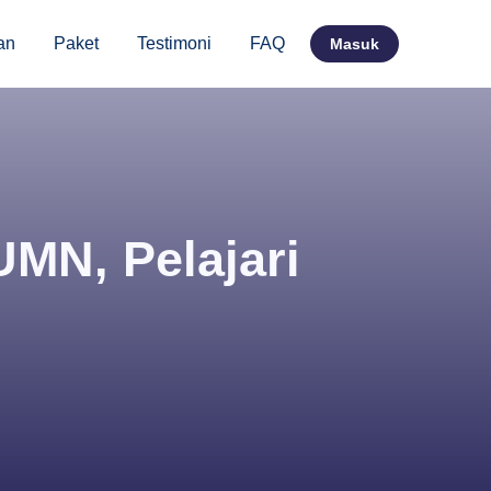
n
Paket
Testimoni
FAQ
Masuk
MN, Pelajari