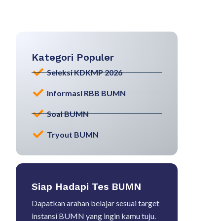
Kategori Populer
Seleksi KDKMP 2026
Informasi RBB BUMN
Soal BUMN
Tryout BUMN
Siap Hadapi Tes BUMN
Dapatkan arahan belajar sesuai target
instansi BUMN yang ingin kamu tuju.