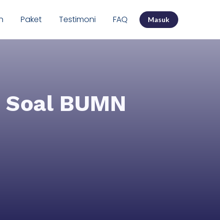
n
Paket
Testimoni
FAQ
Masuk
h Soal BUMN