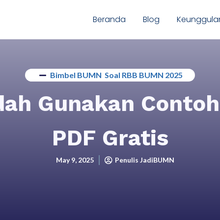
Beranda
Blog
Keunggula
Bimbel BUMN
,
Soal RBB BUMN 2025
dah Gunakan Conto
PDF Gratis
May 9, 2025
Penulis JadiBUMN