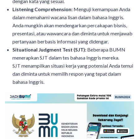
dengan kata yang sesuai.
Listening Comprehension:
Menguji kemampuan Anda
dalam memahami wacana lisan dalam bahasa Inggris.
Anda mungkin akan mendengarkan percakapan bisnis,
presentasi, atau wawancara dan diminta untuk menjawab
pertanyaan berbasis informasi yang didengar.
Situational Judgment Test (SJT):
Beberapa BUMN
menerapkan SJT dalam tes bahasa Inggris mereka.
SJT menampilkan situasi kerja yang potensial Anda temui
dan diminta untuk memilih respon yang tepat dalam
bahasa Inggris.