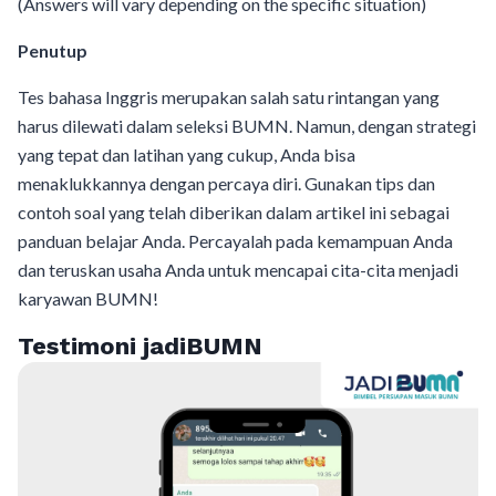
(Answers will vary depending on the specific situation)
Penutup
Tes bahasa Inggris merupakan salah satu rintangan yang
harus dilewati dalam seleksi BUMN. Namun, dengan strategi
yang tepat dan latihan yang cukup, Anda bisa
menaklukkannya dengan percaya diri. Gunakan tips dan
contoh soal yang telah diberikan dalam artikel ini sebagai
panduan belajar Anda. Percayalah pada kemampuan Anda
dan teruskan usaha Anda untuk mencapai cita-cita menjadi
karyawan BUMN!
Testimoni jadiBUMN