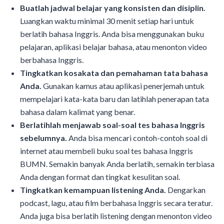
Buatlah jadwal belajar yang konsisten dan disiplin.
Luangkan waktu minimal 30 menit setiap hari untuk
berlatih bahasa Inggris. Anda bisa menggunakan buku
pelajaran, aplikasi belajar bahasa, atau menonton video
berbahasa Inggris.
Tingkatkan kosakata dan pemahaman tata bahasa
Anda.
Gunakan kamus atau aplikasi penerjemah untuk
mempelajari kata-kata baru dan latihlah penerapan tata
bahasa dalam kalimat yang benar.
Berlatihlah menjawab soal-soal tes bahasa Inggris
sebelumnya.
Anda bisa mencari contoh-contoh soal di
internet atau membeli buku soal tes bahasa Inggris
BUMN. Semakin banyak Anda berlatih, semakin terbiasa
Anda dengan format dan tingkat kesulitan soal.
Tingkatkan kemampuan listening Anda.
Dengarkan
podcast, lagu, atau film berbahasa Inggris secara teratur.
Anda juga bisa berlatih listening dengan menonton video