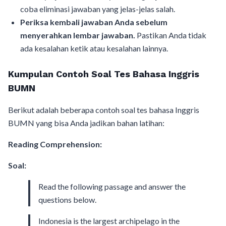
coba eliminasi jawaban yang jelas-jelas salah.
Periksa kembali jawaban Anda sebelum
menyerahkan lembar jawaban.
Pastikan Anda tidak
ada kesalahan ketik atau kesalahan lainnya.
Kumpulan Contoh Soal Tes Bahasa Inggris
BUMN
Berikut adalah beberapa contoh soal tes bahasa Inggris
BUMN yang bisa Anda jadikan bahan latihan:
Reading Comprehension:
Soal:
Read the following passage and answer the
questions below.
Indonesia is the largest archipelago in the