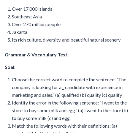
Over 17,000 islands
Southeast Asia
Over 270 million people
Jakarta
Its rich culture, diversity, and beautiful natural scenery
Grammar & Vocabulary Test:
Soal:
Choose the correct word to complete the sentence: “The
company is looking for a _ candidate with experience in
marketing and sales.” (a) qualified (b) quality (c) qualify
Identify the error in the following sentence: “I went to the
store to buy some milk and egg.” (a) I went to the store (b)
to buy some milk (c) and egg
Match the following words with their definitions: (a)