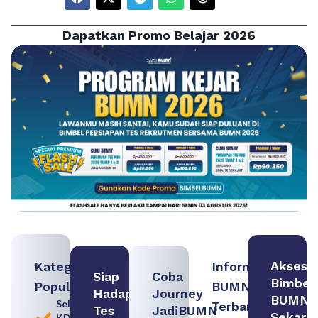
Dapatkan Promo Belajar 2026
Akses
Kategori
Informasi
Siap
Coba
Bimbel
Populer
BUMN
Hadapi
Journey
BUMN
Seleksi
Terbaru:
Tes
JadiBUMN
Sekara
KDKMP