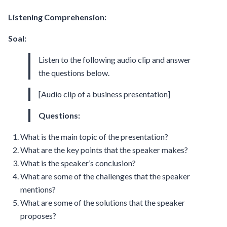
Listening Comprehension:
Soal:
Listen to the following audio clip and answer
the questions below.
[Audio clip of a business presentation]
Questions:
What is the main topic of the presentation?
What are the key points that the speaker makes?
What is the speaker’s conclusion?
What are some of the challenges that the speaker
mentions?
What are some of the solutions that the speaker
proposes?