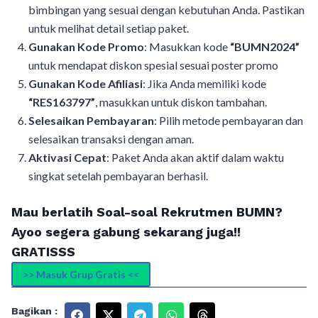
bimbingan yang sesuai dengan kebutuhan Anda. Pastikan
untuk melihat detail setiap paket.
Gunakan Kode Promo
: Masukkan kode
“BUMN2024”
untuk mendapat diskon spesial sesuai poster promo
Gunakan Kode Afiliasi
: Jika Anda memiliki kode
“RES163797”
, masukkan untuk diskon tambahan.
Selesaikan Pembayaran
: Pilih metode pembayaran dan
selesaikan transaksi dengan aman.
Aktivasi Cepat
: Paket Anda akan aktif dalam waktu
singkat setelah pembayaran berhasil.
Mau berlatih Soal-soal Rekrutmen BUMN?
Ayoo segera gabung sekarang juga!!
GRATISSS
>> Masuk Grup Gratis <<
Bagikan :