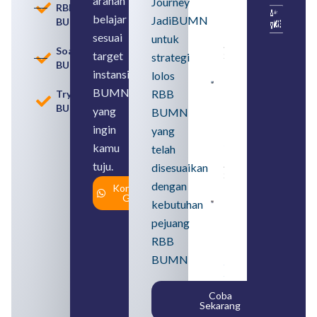
arahan
Memahami
Journey
RBB
Usia
belajar
JadiBUMN
BUMN
Pensiun
BUMN
sesuai
untuk
August 8,
Soal
target
strategi
2026
BUMN
instansi
lolos
Contoh
BUMN
RBB
Tryout
BUMN dan
BUMN
BUMD
yang
BUMN
Pengertian,
ingin
yang
Perbedaan,
serta Jenis
kamu
telah
Usahanya
tuju.
August 6,
disesuaikan
2026
dengan
Konsultasi
Gratis
kebutuhan
Loker
BUMN
pejuang
2026
untuk
RBB
Lulusan
BUMN
SMA
Syarat,
Posisi,
Coba
dan
Sekarang
Cara