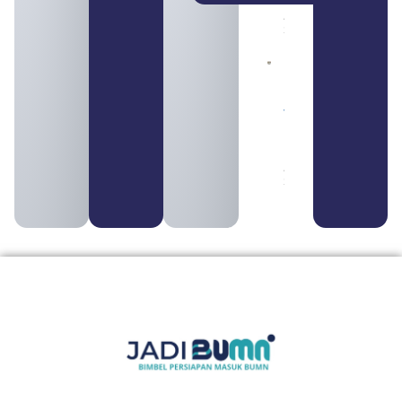
Daftar
August 5,
2026
Daftar 4
Bank Milik
BUMN
yang
Tergabung
dalam
Himbara
August 4,
2026