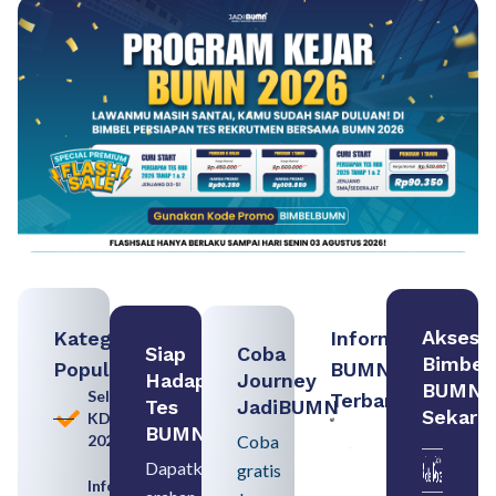
Akses
Kategori
Informasi
Siap
Coba
Bimbel
Populer
BUMN
Hadapi
Journey
BUMN
Seleksi
Terbaru:
Tes
JadiBUMN
Sekara
KDKMP
Persiapan
BUMN
2026
Coba
Seleksi
Rekrutmen
Dapatkan
gratis
dengan
Informasi