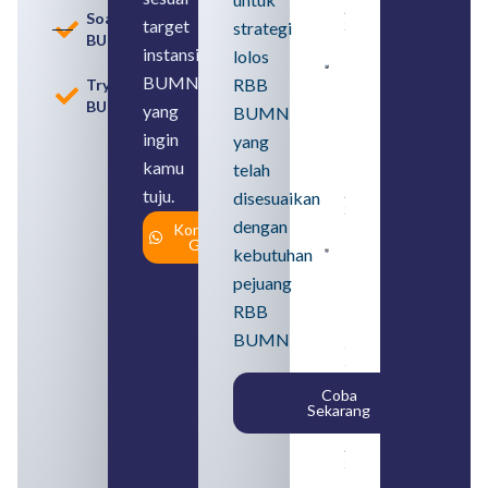
August 8,
Soal
target
strategi
2026
BUMN
instansi
lolos
Contoh
BUMN
RBB
Tryout
BUMN dan
BUMN
BUMD
yang
BUMN
Pengertian,
ingin
yang
Perbedaan,
serta Jenis
kamu
telah
Usahanya
tuju.
August 6,
disesuaikan
2026
dengan
Konsultasi
Gratis
kebutuhan
Loker
BUMN
pejuang
2026
untuk
RBB
Lulusan
BUMN
SMA
Syarat,
Posisi,
Coba
dan
Sekarang
Cara
Daftar
August 5,
2026