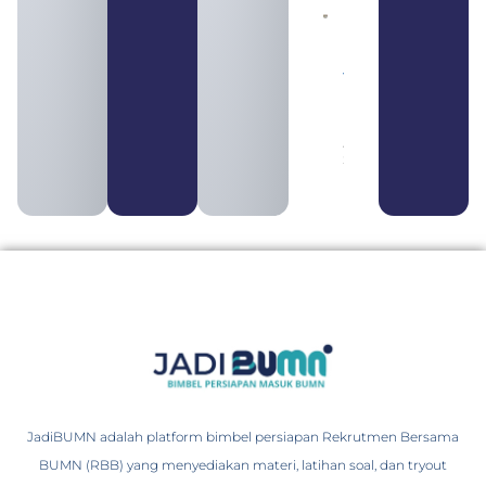
Daftar 4
Bank Milik
BUMN
yang
Tergabung
dalam
Himbara
August 4,
2026
JadiBUMN adalah platform bimbel persiapan Rekrutmen Bersama
BUMN (RBB) yang menyediakan materi, latihan soal, dan tryout