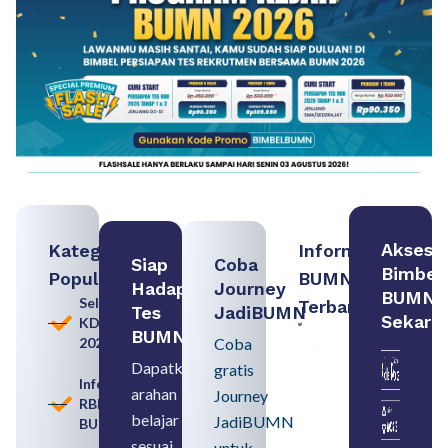
Akses
Kategori
Informasi
Siap
Coba
Bimbel
Populer
BUMN
Hadapi
Journey
BUMN
Seleksi
Terbaru:
Tes
JadiBUMN
Sekara
KDKMP
Persiapan
BUMN
2026
Coba
Seleksi
Rekrutmen
Dapatkan
gratis
dengan
Informasi
arahan
Memahami
Journey
RBB
Usia
belajar
JadiBUMN
BUMN
Pensiun
BUMN
sesuai
untuk