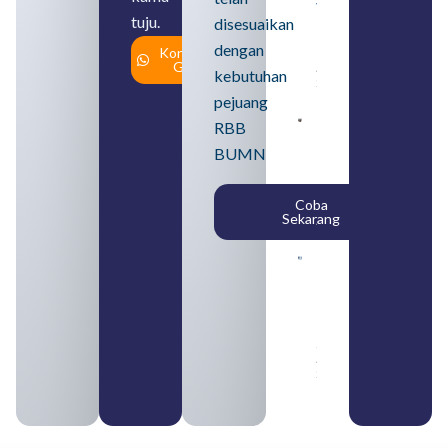
yang
tuju.
Tergabung
disesuaikan
dalam
dengan
Konsultasi
Himbara
Gratis
August 4,
kebutuhan
2026
pejuang
Pengertian
RBB
BUMN dan
BUMN
BUMS Ciri-
Ciri, Tujuan,
serta
Coba
Perbedaannya
Sekarang
August 3, 2026
Daftar
Perusahaan
BUMN 2026
dari
Berbagai
Sektor
August 2,
2026