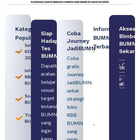
Akses
Kategori
Informasi
Siap
Coba
Bimbel
Populer
BUMN
Hadapi
Journey
BUMN
Seleksi
Terbaru:
Tes
JadiBUMN
Sekara
KDKMP
Loker
BUMN
2026
Coba
BUMN
2026
Dapatkan
gratis
untuk
Informasi
arahan
Lulusan
Journey
RBB
SMA
belajar
JadiBUMN
BUMN
Syarat,
Posisi,
sesuai
untuk
dan
Soal
target
strategi
Cara
BUMN
Daftar
instansi
lolos
August 5,
2026
BUMN
RBB
Tryout
BUMN
yang
BUMN
Daftar 4
ingin
yang
Bank Milik
BUMN
kamu
telah