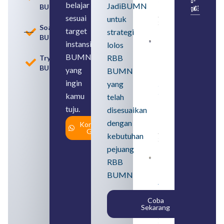
belajar
JadiBUMN
BUMN
Usahanya
August 6,
sesuai
untuk
2026
Soal
target
strategi
BUMN
instansi
lolos
Loker
BUMN
BUMN
RBB
Tryout
2026
BUMN
untuk
yang
BUMN
Lulusan
ingin
yang
SMA
Syarat,
kamu
telah
Posisi,
tuju.
dan
disesuaikan
Cara
dengan
Konsultasi
Daftar
Gratis
August 5,
kebutuhan
2026
pejuang
Daftar 4
RBB
Bank Milik
BUMN
BUMN
yang
Tergabung
Coba
dalam
Sekarang
Himbara
August 4,
2026