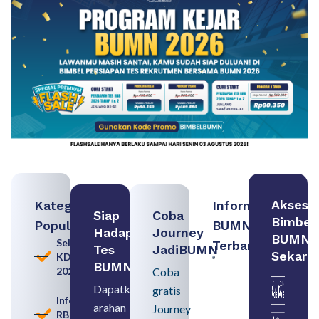
Akses
Kategori
Informasi
Siap
Coba
Bimbel
Populer
BUMN
Hadapi
Journey
BUMN
Seleksi
Terbaru:
Tes
JadiBUMN
Sekara
KDKMP
Contoh
BUMN
2026
Coba
BUMN dan
BUMD
Dapatkan
gratis
Pengertian,
Informasi
arahan
Perbedaan,
Journey
RBB
serta Jenis