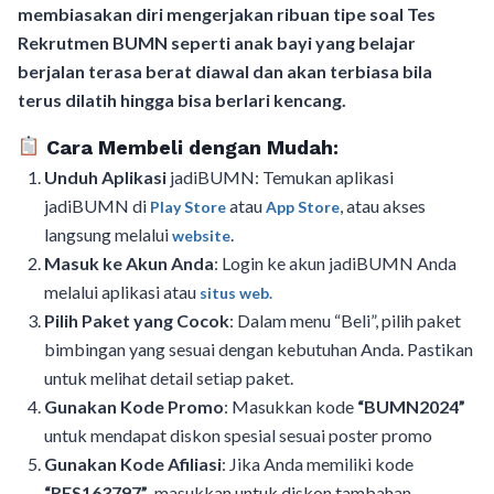
membiasakan diri mengerjakan ribuan tipe soal Tes
Rekrutmen BUMN seperti anak bayi yang belajar
berjalan terasa berat diawal dan akan terbiasa bila
terus dilatih hingga bisa berlari kencang.
Cara Membeli dengan Mudah:
Unduh Aplikasi
jadiBUMN: Temukan aplikasi
jadiBUMN di
atau
, atau akses
Play Store
App Store
langsung melalui
.
website
Masuk ke Akun Anda
: Login ke akun jadiBUMN Anda
melalui aplikasi atau
situs web.
Pilih Paket yang Cocok
: Dalam menu “Beli”, pilih paket
bimbingan yang sesuai dengan kebutuhan Anda. Pastikan
untuk melihat detail setiap paket.
Gunakan Kode Promo
: Masukkan kode
“BUMN2024”
untuk mendapat diskon spesial sesuai poster promo
Gunakan Kode Afiliasi
: Jika Anda memiliki kode
“RES163797”
, masukkan untuk diskon tambahan.