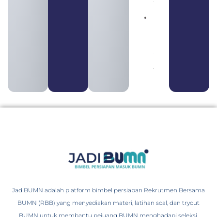
Pengertian
BUMN dan
BUMS Ciri-
Ciri, Tujuan,
serta
Perbedaannya
August 3, 2026
JadiBUMN adalah platform bimbel persiapan Rekrutmen Bersama
BUMN (RBB) yang menyediakan materi, latihan soal, dan tryout
BUMN untuk membantu pejuang BUMN menghadapi seleksi.