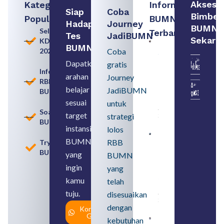
Akses
Kategori
Informasi
Siap
Coba
Bimbel
Populer
BUMN
Hadapi
Journey
BUMN
Seleksi
Terbaru:
Tes
JadiBUMN
Sekara
KDKMP
Persiapan
BUMN
2026
Coba
Seleksi
Rekrutmen
Dapatkan
gratis
dengan
Informasi
arahan
Memahami
Journey
RBB
Usia
belajar
JadiBUMN
BUMN
Pensiun
BUMN
sesuai
untuk
August 8,
Soal
target
strategi
2026
BUMN
instansi
lolos
Contoh
BUMN
RBB
Tryout
BUMN dan
BUMN
BUMD
yang
BUMN
Pengertian,
ingin
yang
Perbedaan,
serta Jenis
kamu
telah
Usahanya
tuju.
August 6,
disesuaikan
2026
dengan
Konsultasi
Gratis
kebutuhan
Loker