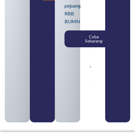
BUMN
pejuang
2026
untuk
RBB
Lulusan
BUMN
SMA
Syarat,
Posisi,
Coba
dan
Sekarang
Cara
Daftar
August 5,
2026
Daftar 4
Bank Milik
BUMN
yang
Tergabung
dalam
Himbara
August 4,
2026