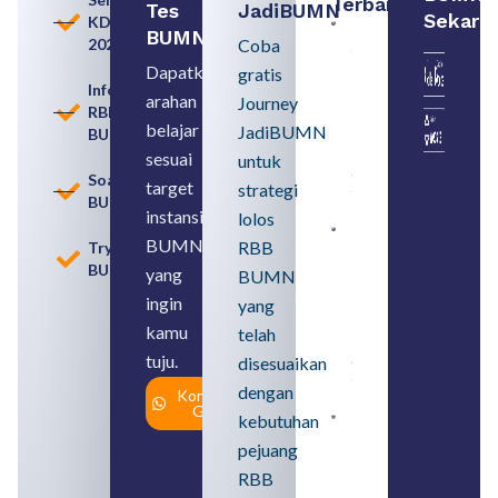
Terbaru:
Tes
JadiBUMN
Sekara
KDKMP
Persiapan
BUMN
2026
Coba
Seleksi
Rekrutmen
Dapatkan
gratis
dengan
Informasi
arahan
Memahami
Journey
RBB
Usia
belajar
JadiBUMN
BUMN
Pensiun
BUMN
sesuai
untuk
August 8,
Soal
target
strategi
2026
BUMN
instansi
lolos
Contoh
BUMN
RBB
Tryout
BUMN dan
BUMN
BUMD
yang
BUMN
Pengertian,
ingin
yang
Perbedaan,
serta Jenis
kamu
telah
Usahanya
tuju.
August 6,
disesuaikan
2026
dengan
Konsultasi
Gratis
kebutuhan
Loker
BUMN
pejuang
2026
untuk
RBB
Lulusan