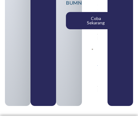
BUMN
SMA
Syarat,
Posisi,
Coba
dan
Sekarang
Cara
Daftar
August 5,
2026
Daftar 4
Bank Milik
BUMN
yang
Tergabung
dalam
Himbara
August 4,
2026