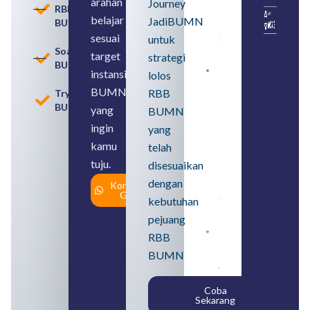
arahan
Perbedaan,
Journey
RBB
serta Jenis
belajar
JadiBUMN
BUMN
Usahanya
August 6,
sesuai
untuk
2026
Soal
target
strategi
BUMN
instansi
lolos
Loker
BUMN
BUMN
RBB
Tryout
2026
BUMN
untuk
yang
BUMN
Lulusan
ingin
yang
SMA
Syarat,
kamu
telah
Posisi,
tuju.
dan
disesuaikan
Cara
dengan
Konsultasi
Daftar
Gratis
August 5,
kebutuhan
2026
pejuang
Daftar 4
RBB
Bank Milik
BUMN
BUMN
yang
Tergabung
Coba
dalam
Sekarang
Himbara