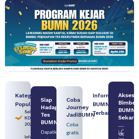
Akses
Kategori
Informasi
Siap
Coba
Bimbel
Populer
BUMN
Hadapi
Journey
BUMN
Seleksi
Terbaru:
Tes
JadiBUMN
Sekara
KDKMP
Contoh
BUMN
2026
Coba
BUMN dan
BUMD
Dapatkan
gratis
Pengertian,
Informasi