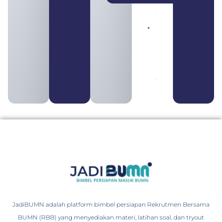
August 4,
2026
Pengertian
BUMN dan
BUMS Ciri-
Ciri, Tujuan,
serta
Perbedaannya
August 3, 2026
JadiBUMN adalah platform bimbel persiapan Rekrutmen Bersama
BUMN (RBB) yang menyediakan materi, latihan soal, dan tryout