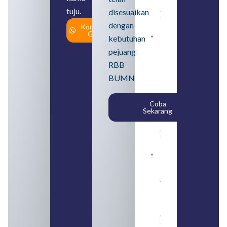
Usahanya
tuju.
August 6,
disesuaikan
2026
dengan
Konsultasi
Gratis
kebutuhan
Loker
BUMN
pejuang
2026
untuk
RBB
Lulusan
BUMN
SMA
Syarat,
Posisi,
Coba
dan
Sekarang
Cara
Daftar
August 5,
2026
Daftar 4
Bank Milik
BUMN
yang
Tergabung
dalam
Himbara
August 4,
2026