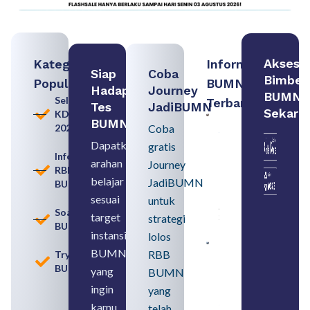
Akses
Kategori
Informasi
Siap
Coba
Bimbel
Populer
BUMN
Hadapi
Journey
BUMN
Seleksi
Terbaru:
Tes
JadiBUMN
Sekara
KDKMP
Persiapan
BUMN
2026
Coba
Seleksi
Rekrutmen
Dapatkan
gratis
dengan
Informasi
arahan
Memahami
Journey
RBB
Usia
belajar
JadiBUMN
BUMN
Pensiun
BUMN
sesuai
untuk
August 8,
Soal
target
strategi
2026
BUMN
instansi
lolos
Contoh
BUMN
RBB
Tryout
BUMN dan
BUMN
BUMD
yang
BUMN
Pengertian,
ingin
yang
Perbedaan,
serta Jenis
kamu
telah