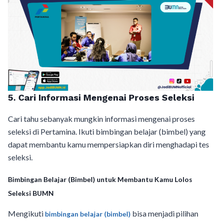
5. Cari Informasi Mengenai Proses Seleksi
Cari tahu sebanyak mungkin informasi mengenai proses
seleksi di Pertamina. Ikuti bimbingan belajar (bimbel) yang
dapat membantu kamu mempersiapkan diri menghadapi tes
seleksi.
Bimbingan Belajar (Bimbel) untuk Membantu Kamu Lolos
Seleksi BUMN
Mengikuti
bisa menjadi pilihan
bimbingan belajar (bimbel)