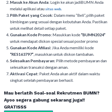
Masuk ke Akun Anda
: Login ke akun jadiBUMN Anda
melalui aplikasi atau
situs web.
Pilih Paket yang Cocok
: Dalam menu “Beli”, pilih paket
bimbingan yang sesuai dengan kebutuhan Anda. Pastikan
untuk melihat detail setiap paket.
Gunakan Kode Promo
: Masukkan kode
“BUMN2024”
untuk mendapat diskon spesial sesuai poster promo
Gunakan Kode Afiliasi
: Jika Anda memiliki kode
“RES163797”
, masukkan untuk diskon tambahan.
Selesaikan Pembayaran
: Pilih metode pembayaran dan
selesaikan transaksi dengan aman.
Aktivasi Cepat
: Paket Anda akan aktif dalam waktu
singkat setelah pembayaran berhasil.
Mau berlatih Soal-soal Rekrutmen BUMN?
Ayoo segera gabung sekarang juga!!
GRATISSS