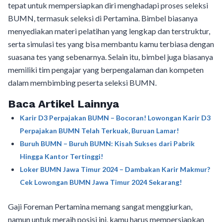
tepat untuk mempersiapkan diri menghadapi proses seleksi
BUMN, termasuk seleksi di Pertamina. Bimbel biasanya
menyediakan materi pelatihan yang lengkap dan terstruktur,
serta simulasi tes yang bisa membantu kamu terbiasa dengan
suasana tes yang sebenarnya. Selain itu, bimbel juga biasanya
memiliki tim pengajar yang berpengalaman dan kompeten
dalam membimbing peserta seleksi BUMN.
Baca Artikel Lainnya
Karir D3 Perpajakan BUMN – Bocoran! Lowongan Karir D3
Perpajakan BUMN Telah Terkuak, Buruan Lamar!
Buruh BUMN – Buruh BUMN: Kisah Sukses dari Pabrik
Hingga Kantor Tertinggi!
Loker BUMN Jawa Timur 2024 – Dambakan Karir Makmur?
Cek Lowongan BUMN Jawa Timur 2024 Sekarang!
Gaji Foreman Pertamina memang sangat menggiurkan,
namun untuk meraih posisi ini, kamu harus mempersiapkan