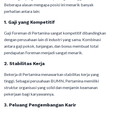
Beberapa alasan mengapa posisi ini menarik banyak
perhatian antara lain:
1. Gaji yang Kompetitif
Gaji Foreman di Pertamina sangat kompetitif dibandingkan
dengan perusahaan lain di industri yang sama. Kombinasi
antara gaji pokok, tunjangan, dan bonus membuat total
pendapatan Foreman menjadi sangat menarik.
2. Stabilitas Kerja
Bekerja di Pertamina menawarkan stabilitas kerja yang
tinggi. Sebagai perusahaan BUMN, Pertamina memiliki
struktur organisasi yang solid dan menjamin keamanan
pekerjaan bagi karyawannya.
3. Peluang Pengembangan Karir