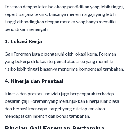
Foreman dengan latar belakang pendidikan yang lebih tinggi,
seperti sarjana teknik, biasanya menerima gaji yang lebih
tinggi dibandingkan dengan mereka yang hanya memiliki
pendidikan menengah.
3. Lokasi Kerja
Gaji Foreman juga dipengaruhi oleh lokasi kerja. Foreman
yang bekerja di lokasi terpencil atau area yang memiliki
risiko lebih tinggi biasanya menerima kompensasi tambahan.
4. Kinerja dan Prestasi
Kinerja dan prestasi individu juga berpengaruh terhadap
besaran gaji. Foreman yang menunjukkan kinerja luar biasa
dan berhasil mencapai target yang ditetapkan akan
mendapatkan insentif dan bonus tambahan.
Rincian Gaji Foreman Pertamina