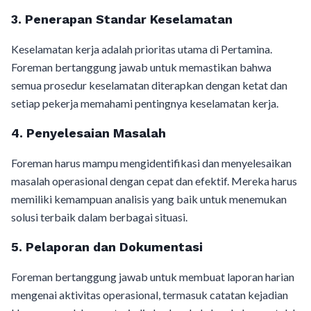
3. Penerapan Standar Keselamatan
Keselamatan kerja adalah prioritas utama di Pertamina.
Foreman bertanggung jawab untuk memastikan bahwa
semua prosedur keselamatan diterapkan dengan ketat dan
setiap pekerja memahami pentingnya keselamatan kerja.
4. Penyelesaian Masalah
Foreman harus mampu mengidentifikasi dan menyelesaikan
masalah operasional dengan cepat dan efektif. Mereka harus
memiliki kemampuan analisis yang baik untuk menemukan
solusi terbaik dalam berbagai situasi.
5. Pelaporan dan Dokumentasi
Foreman bertanggung jawab untuk membuat laporan harian
mengenai aktivitas operasional, termasuk catatan kejadian