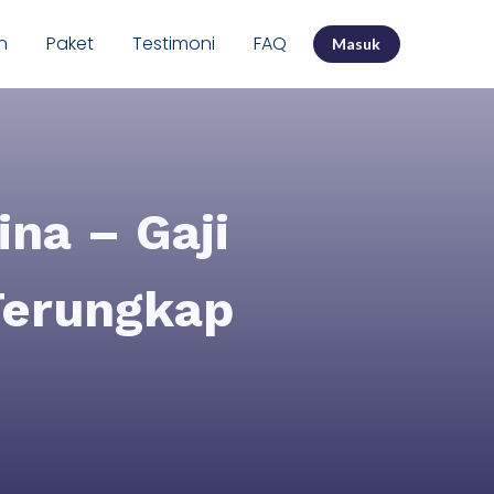
n
Paket
Testimoni
FAQ
Masuk
na – Gaji
Terungkap