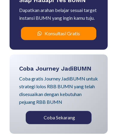
Siap Hadapi Tes BUMN
Dapatkan arahan belajar sesuai target
instansi BUMN yang ingin kamu tuju.
Konsultasi Gratis
Coba Journey JadiBUMN
Coba gratis Journey JadiBUMN untuk
strategi lolos RBB BUMN yang telah
disesuaikan dengan kebutuhan
pejuang RBB BUMN
Coba Sekarang