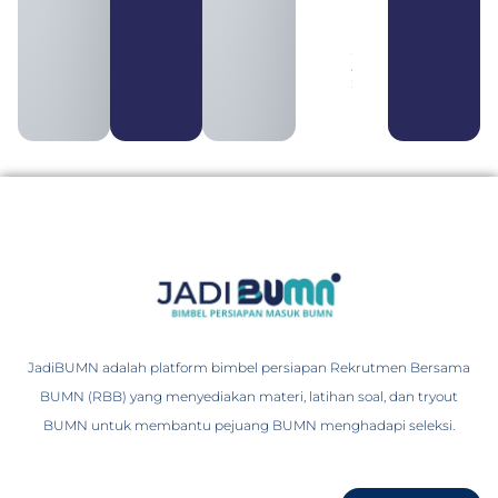
dari
Berbagai
Sektor
August 2,
2026
JadiBUMN adalah platform bimbel persiapan Rekrutmen Bersama
BUMN (RBB) yang menyediakan materi, latihan soal, dan tryout
BUMN untuk membantu pejuang BUMN menghadapi seleksi.