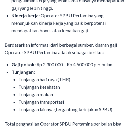
pengalaman kerja yang lebih lama biasanya mendapatkan
gaji yang lebih tinggi.
Kinerja kerja:
Operator SPBU Pertamina yang
menunjukkan kinerja kerja yang baik berpotensi
mendapatkan bonus atau kenaikan gaji.
Berdasarkan informasi dari berbagai sumber, kisaran gaji
Operator SPBU Pertamina adalah sebagai berikut:
Gaji pokok:
Rp 2.300.000 – Rp 4.500.000 per bulan
Tunjangan:
Tunjangan hari raya (THR)
Tunjangan kesehatan
Tunjangan makan
Tunjangan transportasi
Tunjangan lainnya (tergantung kebijakan SPBU)
Total penghasilan Operator SPBU Pertamina per bulan bisa