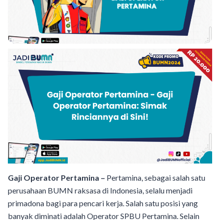
Gaji Operator Pertamina –
Pertamina, sebagai salah satu
perusahaan BUMN raksasa di Indonesia, selalu menjadi
primadona bagi para pencari kerja. Salah satu posisi yang
banyak diminati adalah Operator SPBU Pertamina. Selain