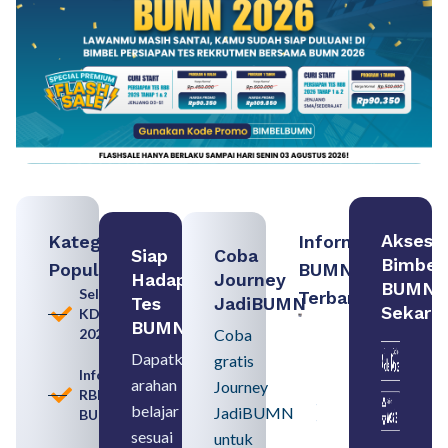
Akses
Kategori
Informasi
Siap
Coba
Bimbel
Populer
BUMN
Hadapi
Journey
BUMN
Seleksi
Terbaru:
Tes
JadiBUMN
Sekara
KDKMP
Loker
BUMN
2026
Coba
BUMN
2026
Dapatkan
gratis
untuk
Informasi
arahan
Lulusan
Journey
RBB
SMA
belajar
JadiBUMN
BUMN
Syarat,
Posisi,
sesuai
untuk