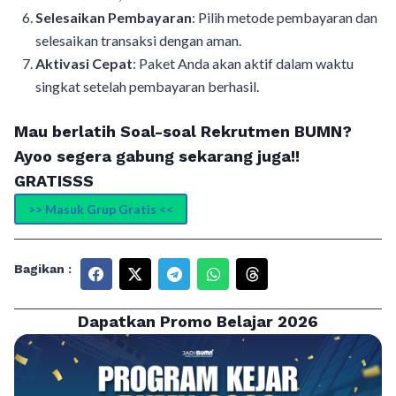
Selesaikan Pembayaran
: Pilih metode pembayaran dan
selesaikan transaksi dengan aman.
Aktivasi Cepat
: Paket Anda akan aktif dalam waktu
singkat setelah pembayaran berhasil.
Mau berlatih Soal-soal Rekrutmen BUMN?
Ayoo segera gabung sekarang juga!!
GRATISSS
>> Masuk Grup Gratis <<
Bagikan :
Dapatkan Promo Belajar 2026