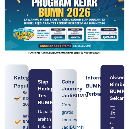
Akses
Kategori
Informasi
Siap
Coba
Bimbel
Populer
BUMN
Hadapi
Journey
BUMN
Seleksi
Terbaru:
Tes
JadiBUMN
Sekara
KDKMP
Contoh
BUMN
2026
Coba
BUMN dan
BUMD
Dapatkan
gratis
Pengertian,
Informasi
arahan
Perbedaan,
Journey
RBB
serta Jenis
belajar
JadiBUMN
BUMN
Usahanya