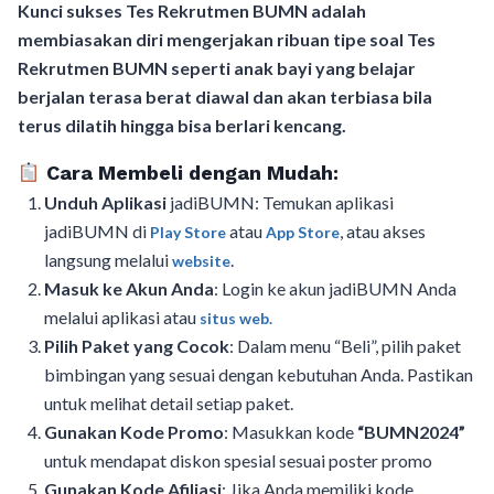
Kunci sukses Tes Rekrutmen BUMN adalah
membiasakan diri mengerjakan ribuan tipe soal Tes
Rekrutmen BUMN seperti anak bayi yang belajar
berjalan terasa berat diawal dan akan terbiasa bila
terus dilatih hingga bisa berlari kencang.
Cara Membeli dengan Mudah:
Unduh Aplikasi
jadiBUMN: Temukan aplikasi
jadiBUMN di
atau
, atau akses
Play Store
App Store
langsung melalui
.
website
Masuk ke Akun Anda
: Login ke akun jadiBUMN Anda
melalui aplikasi atau
situs web.
Pilih Paket yang Cocok
: Dalam menu “Beli”, pilih paket
bimbingan yang sesuai dengan kebutuhan Anda. Pastikan
untuk melihat detail setiap paket.
Gunakan Kode Promo
: Masukkan kode
“BUMN2024”
untuk mendapat diskon spesial sesuai poster promo
Gunakan Kode Afiliasi
: Jika Anda memiliki kode