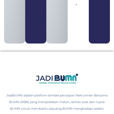
Pengertian
BUMN dan
BUMS Ciri-
Ciri, Tujuan,
serta
Perbedaannya
August 3, 2026
JadiBUMN adalah platform bimbel persiapan Rekrutmen Bersama
BUMN (RBB) yang menyediakan materi, latihan soal, dan tryout
BUMN untuk membantu pejuang BUMN menghadapi seleksi.