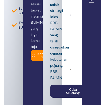
August 6,
sesuai
untuk
2026
Soal
target
strategi
BUMN
instansi
lolos
Loker
BUMN
BUMN
RBB
Tryout
2026
BUMN
untuk
yang
BUMN
Lulusan
ingin
yang
SMA
Syarat,
kamu
telah
Posisi,
tuju.
dan
disesuaikan
Cara
dengan
Konsultasi
Daftar
Gratis
August 5,
kebutuhan
2026
pejuang
Daftar 4
RBB
Bank Milik
BUMN
BUMN
yang
Tergabung
Coba
dalam
Sekarang
Himbara
August 4,
2026