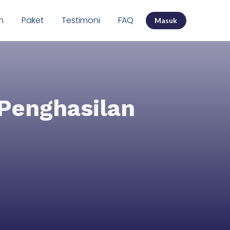
n
Paket
Testimoni
FAQ
Masuk
 Penghasilan