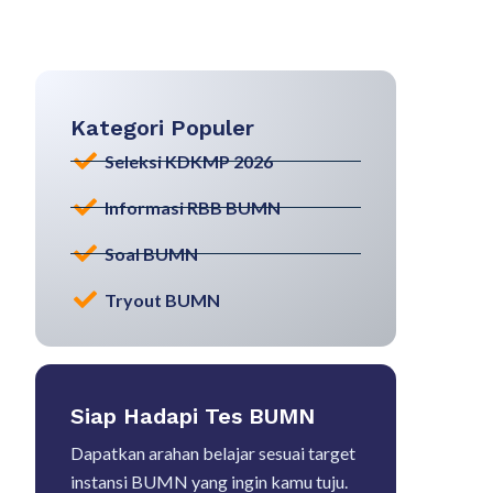
Kategori Populer
Seleksi KDKMP 2026
Informasi RBB BUMN
Soal BUMN
Tryout BUMN
Siap Hadapi Tes BUMN
Dapatkan arahan belajar sesuai target
instansi BUMN yang ingin kamu tuju.