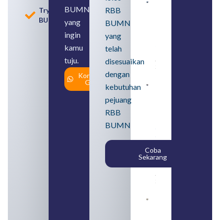
Contoh
BUMN
RBB
Tryout
BUMN dan
BUMN
BUMD
yang
BUMN
Pengertian,
ingin
yang
Perbedaan,
serta Jenis
kamu
telah
Usahanya
tuju.
August 6,
disesuaikan
2026
dengan
Konsultasi
Gratis
kebutuhan
Loker
BUMN
pejuang
2026
untuk
RBB
Lulusan
BUMN
SMA
Syarat,
Posisi,
Coba
dan
Sekarang
Cara
Daftar
August 5,
2026
Daftar 4
Bank Milik
BUMN