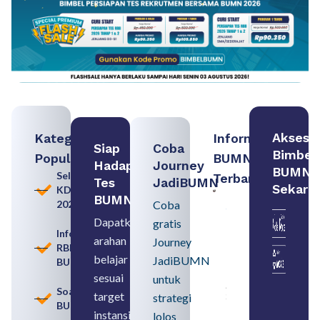
Akses
Kategori
Informasi
Siap
Coba
Bimbel
Populer
BUMN
Hadapi
Journey
BUMN
Seleksi
Terbaru:
Tes
JadiBUMN
Sekara
KDKMP
Persiapan
BUMN
2026
Coba
Seleksi
Rekrutmen
Dapatkan
gratis
dengan
Informasi
arahan
Memahami
Journey
RBB
Usia
belajar
JadiBUMN
BUMN
Pensiun
BUMN
sesuai
untuk
August 8,
Soal
target
strategi
2026
BUMN
instansi
lolos