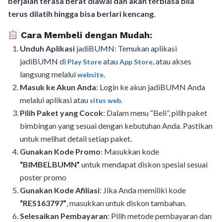
berjalan terasa berat diawal dan akan terbiasa bila
terus dilatih hingga bisa berlari kencang.
Cara Membeli dengan Mudah:
Unduh Aplikasi
jadiBUMN: Temukan aplikasi
jadiBUMN di
atau
, atau akses
Play Store
App Store
langsung melalui
.
website
Masuk ke Akun Anda
: Login ke akun jadiBUMN Anda
melalui aplikasi atau
situs web.
Pilih Paket yang Cocok
: Dalam menu “Beli”, pilih paket
bimbingan yang sesuai dengan kebutuhan Anda. Pastikan
untuk melihat detail setiap paket.
Gunakan Kode Promo
: Masukkan kode
“BIMBELBUMN”
untuk mendapat diskon spesial sesuai
poster promo
Gunakan Kode Afiliasi
: Jika Anda memiliki kode
“RES163797”
, masukkan untuk diskon tambahan.
Selesaikan Pembayaran
: Pilih metode pembayaran dan