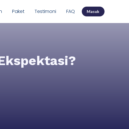
n
Paket
Testimoni
FAQ
Masuk
 Ekspektasi?