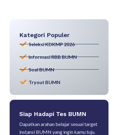
Kategori Populer
Seleksi KDKMP 2026
Informasi RBB BUMN
Soal BUMN
Tryout BUMN
Siap Hadapi Tes BUMN
Dapatkan arahan belajar sesuai target
instansi BUMN yang ingin kamu tuju.