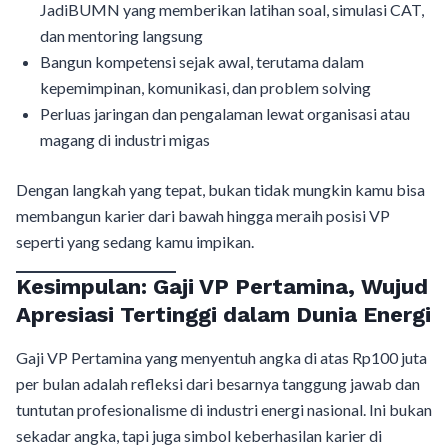
JadiBUMN yang memberikan latihan soal, simulasi CAT,
dan mentoring langsung
Bangun kompetensi sejak awal, terutama dalam
kepemimpinan, komunikasi, dan problem solving
Perluas jaringan dan pengalaman lewat organisasi atau
magang di industri migas
Dengan langkah yang tepat, bukan tidak mungkin kamu bisa
membangun karier dari bawah hingga meraih posisi VP
seperti yang sedang kamu impikan.
Kesimpulan: Gaji VP Pertamina, Wujud
Apresiasi Tertinggi dalam Dunia Energi
Gaji VP Pertamina yang menyentuh angka di atas Rp100 juta
per bulan adalah refleksi dari besarnya tanggung jawab dan
tuntutan profesionalisme di industri energi nasional. Ini bukan
sekadar angka, tapi juga simbol keberhasilan karier di