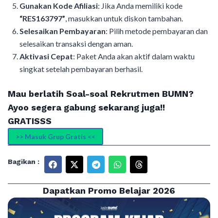
Gunakan Kode Afiliasi
: Jika Anda memiliki kode
“RES163797”
, masukkan untuk diskon tambahan.
Selesaikan Pembayaran
: Pilih metode pembayaran dan
selesaikan transaksi dengan aman.
Aktivasi Cepat
: Paket Anda akan aktif dalam waktu
singkat setelah pembayaran berhasil.
Mau berlatih Soal-soal Rekrutmen BUMN?
Ayoo segera gabung sekarang juga!!
GRATISSS
>> Masuk Grup Gratis <<
Bagikan :
Dapatkan Promo Belajar 2026