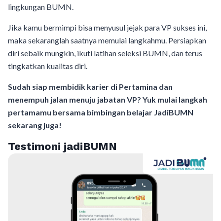
lingkungan BUMN.
Jika kamu bermimpi bisa menyusul jejak para VP sukses ini,
maka sekaranglah saatnya memulai langkahmu. Persiapkan
diri sebaik mungkin, ikuti latihan seleksi BUMN, dan terus
tingkatkan kualitas diri.
Sudah siap membidik karier di Pertamina dan
menempuh jalan menuju jabatan VP? Yuk mulai langkah
pertamamu bersama bimbingan belajar JadiBUMN
sekarang juga!
Testimoni jadiBUMN