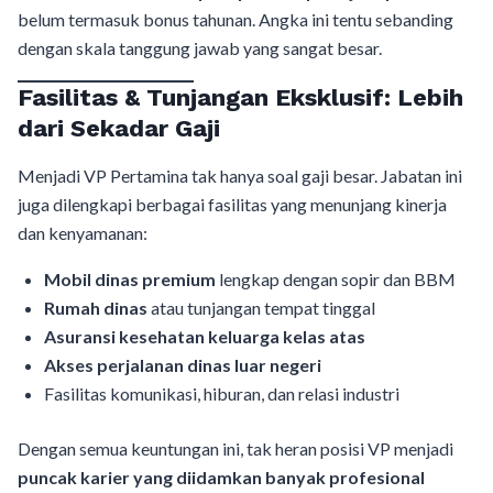
belum termasuk bonus tahunan. Angka ini tentu sebanding
dengan skala tanggung jawab yang sangat besar.
Fasilitas & Tunjangan Eksklusif: Lebih
dari Sekadar Gaji
Menjadi VP Pertamina tak hanya soal gaji besar. Jabatan ini
juga dilengkapi berbagai fasilitas yang menunjang kinerja
dan kenyamanan:
Mobil dinas premium
lengkap dengan sopir dan BBM
Rumah dinas
atau tunjangan tempat tinggal
Asuransi kesehatan keluarga kelas atas
Akses perjalanan dinas luar negeri
Fasilitas komunikasi, hiburan, dan relasi industri
Dengan semua keuntungan ini, tak heran posisi VP menjadi
puncak karier yang diidamkan banyak profesional