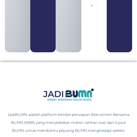
Pengertian
BUMN dan
BUMS Ciri-
Ciri, Tujuan,
serta
Perbedaannya
August 3, 2026
JadiBUMN adalah platform bimbel persiapan Rekrutmen Bersama
BUMN (RBB) yang menyediakan materi, latihan soal, dan tryout
BUMN untuk membantu pejuang BUMN menghadapi seleksi.