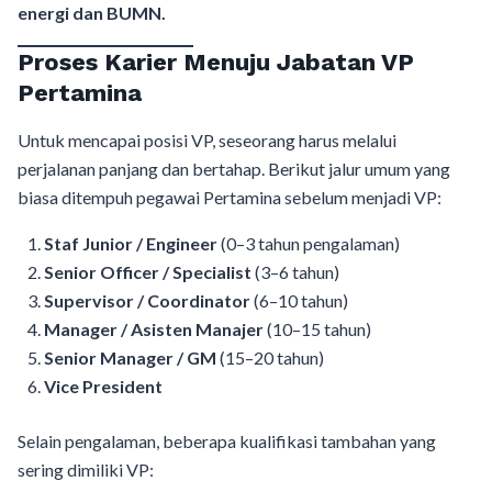
energi dan BUMN.
Proses Karier Menuju Jabatan VP
Pertamina
Untuk mencapai posisi VP, seseorang harus melalui
perjalanan panjang dan bertahap. Berikut jalur umum yang
biasa ditempuh pegawai Pertamina sebelum menjadi VP:
Staf Junior / Engineer
(0–3 tahun pengalaman)
Senior Officer / Specialist
(3–6 tahun)
Supervisor / Coordinator
(6–10 tahun)
Manager / Asisten Manajer
(10–15 tahun)
Senior Manager / GM
(15–20 tahun)
Vice President
Selain pengalaman, beberapa kualifikasi tambahan yang
sering dimiliki VP: