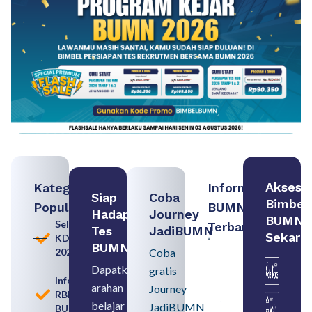
Akses
Kategori
Informasi
Siap
Coba
Bimbel
Populer
BUMN
Hadapi
Journey
BUMN
Seleksi
Terbaru:
Tes
JadiBUMN
Sekara
KDKMP
Contoh
BUMN
2026
Coba
BUMN dan
BUMD
Dapatkan
gratis
Pengertian,
Informasi
arahan
Perbedaan,
Journey
RBB
serta Jenis
belajar
JadiBUMN
BUMN
Usahanya