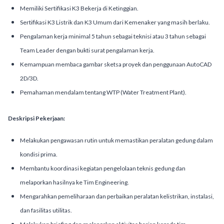
Memiliki Sertifikasi K3 Bekerja di Ketinggian.
Sertifikasi K3 Listrik dan K3 Umum dari Kemenaker yang masih berlaku.
Pengalaman kerja minimal 5 tahun sebagai teknisi atau 3 tahun sebagai
Team Leader dengan bukti surat pengalaman kerja.
Kemampuan membaca gambar sketsa proyek dan penggunaan AutoCAD
2D/3D.
Pemahaman mendalam tentang WTP (Water Treatment Plant).
Deskripsi Pekerjaan:
Melakukan pengawasan rutin untuk memastikan peralatan gedung dalam
kondisi prima.
Membantu koordinasi kegiatan pengelolaan teknis gedung dan
melaporkan hasilnya ke Tim Engineering.
Mengarahkan pemeliharaan dan perbaikan peralatan kelistrikan, instalasi,
dan fasilitas utilitas.