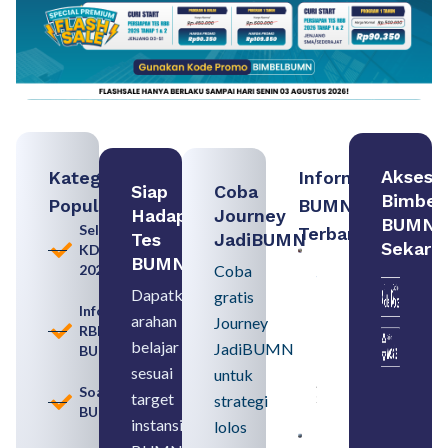
Akses
Kategori
Informasi
Siap
Coba
Bimbel
Populer
BUMN
Hadapi
Journey
BUMN
Seleksi
Terbaru:
Tes
JadiBUMN
Sekara
KDKMP
Persiapan
BUMN
2026
Coba
Seleksi
Rekrutmen
Dapatkan
gratis
dengan
Informasi
arahan
Memahami
Journey
RBB
Usia
belajar
JadiBUMN
BUMN
Pensiun
BUMN
sesuai
untuk
August 8,
Soal
target
strategi
2026
BUMN
instansi
lolos
Contoh