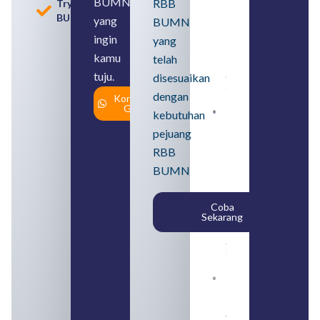
BUMN
RBB
Tryout
BUMN dan
BUMN
BUMD
yang
BUMN
Pengertian,
ingin
yang
Perbedaan,
serta Jenis
kamu
telah
Usahanya
tuju.
August 6,
disesuaikan
2026
dengan
Konsultasi
Gratis
kebutuhan
Loker
BUMN
pejuang
2026
untuk
RBB
Lulusan
BUMN
SMA
Syarat,
Posisi,
Coba
dan
Sekarang
Cara
Daftar
August 5,
2026
Daftar 4
Bank Milik
BUMN
yang