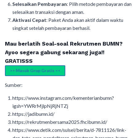
Selesaikan Pembayaran
: Pilih metode pembayaran dan
selesaikan transaksi dengan aman.
Aktivasi Cepat
: Paket Anda akan aktif dalam waktu
singkat setelah pembayaran berhasil.
Mau berlatih Soal-soal Rekrutmen BUMN?
Ayoo segera gabung sekarang juga!!
GRATISSS
>> Masuk Grup Gratis <<
Sumber:
https://www.instagram.com/kementerianbumn?
igsh=YWRrMjlpNjRjNTZj
https://jadibumn.id/
https://rekrutmenbersama2025.fhcibumn.id/
https://www.detik.com/sulsel/berita/d-7811126/link-
dan-tata-cara-pendaftaran-rekrutmen-bersama-bumn-