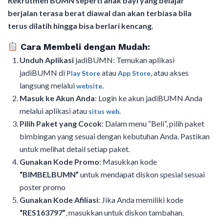
Rekrutmen BUMN seperti anak bayi yang belajar
berjalan terasa berat diawal dan akan terbiasa bila
terus dilatih hingga bisa berlari kencang.
Cara Membeli dengan Mudah:
Unduh Aplikasi
jadiBUMN: Temukan aplikasi
jadiBUMN di
atau
, atau akses
Play Store
App Store
langsung melalui
.
website
Masuk ke Akun Anda
: Login ke akun jadiBUMN Anda
melalui aplikasi atau
situs web.
Pilih Paket yang Cocok
: Dalam menu “Beli”, pilih paket
bimbingan yang sesuai dengan kebutuhan Anda. Pastikan
untuk melihat detail setiap paket.
Gunakan Kode Promo
: Masukkan kode
“BIMBELBUMN”
untuk mendapat diskon spesial sesuai
poster promo
Gunakan Kode Afiliasi
: Jika Anda memiliki kode
“RES163797”
, masukkan untuk diskon tambahan.