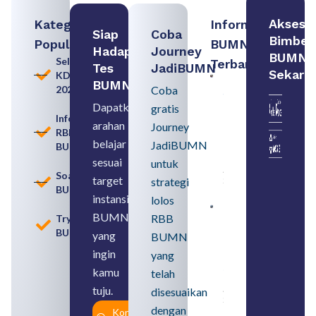
Akses
Kategori
Informasi
Siap
Coba
Bimbel
Populer
BUMN
Hadapi
Journey
BUMN
Seleksi
Terbaru:
Tes
JadiBUMN
Sekara
KDKMP
Persiapan
BUMN
2026
Coba
Seleksi
Rekrutmen
Dapatkan
gratis
dengan
Informasi
arahan
Memahami
Journey
RBB
Usia
belajar
JadiBUMN
BUMN
Pensiun
BUMN
sesuai
untuk
August 8,
Soal
target
strategi
2026
BUMN
instansi
lolos
Contoh
BUMN
RBB
Tryout
BUMN dan
BUMN
BUMD
yang
BUMN
Pengertian,
ingin
yang
Perbedaan,
serta Jenis
kamu
telah
Usahanya
tuju.
August 6,
disesuaikan
2026
dengan
Konsultasi