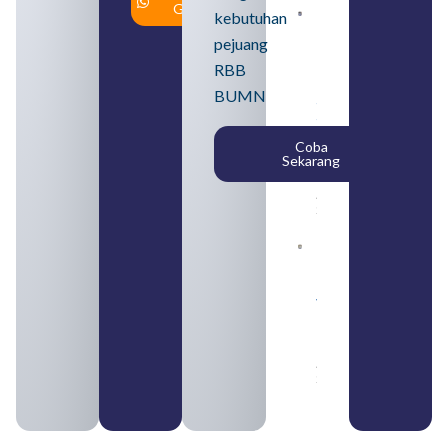
Gratis
kebutuhan
Loker
BUMN
pejuang
2026
untuk
RBB
Lulusan
BUMN
SMA
Syarat,
Posisi,
Coba
dan
Sekarang
Cara
Daftar
August 5,
2026
Daftar 4
Bank Milik
BUMN
yang
Tergabung
dalam
Himbara
August 4,
2026