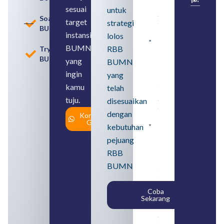
BUMN
sesuai
untuk
August 8,
Soal
target
strategi
2026
BUMN
instansi
lolos
Contoh
BUMN
RBB
Tryout
BUMN dan
BUMN
BUMD
yang
BUMN
Pengertian,
ingin
yang
Perbedaan,
serta Jenis
kamu
telah
Usahanya
tuju.
August 6,
disesuaikan
2026
dengan
Konsultasi
Gratis
kebutuhan
Loker
BUMN
pejuang
2026
untuk
RBB
Lulusan
BUMN
SMA
Syarat,
Posisi,
Coba
dan
Sekarang
Cara
Daftar
August 5,
2026