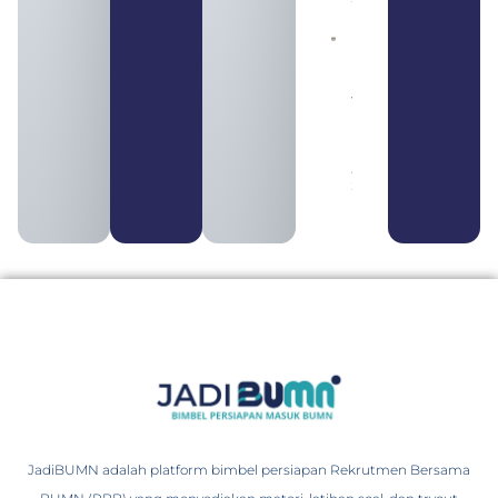
Daftar 4
Bank Milik
BUMN
yang
Tergabung
dalam
Himbara
August 4,
2026
JadiBUMN adalah platform bimbel persiapan Rekrutmen Bersama