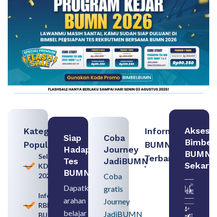
Akses
Kategori
Informasi
Siap
Coba
Bimbel
Populer
BUMN
Hadapi
Journey
BUMN
Seleksi
Terbaru:
Tes
JadiBUMN
Sekara
KDKMP
Persiapan
BUMN
2026
Coba
Seleksi
Rekrutmen
Dapatkan
gratis
dengan
Informasi
arahan
Memahami
Journey
RBB
Usia
belajar
JadiBUMN
BUMN
Pensiun