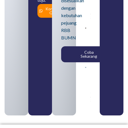
disesuaikan
dalam
dengan
Konsultasi
Himbara
Gratis
August 4,
kebutuhan
2026
pejuang
Pengertian
RBB
BUMN dan
BUMN
BUMS Ciri-
Ciri, Tujuan,
serta
Coba
Perbedaannya
Sekarang
August 3, 2026
Daftar
Perusahaan
BUMN 2026
dari
Berbagai
Sektor
August 2,
2026