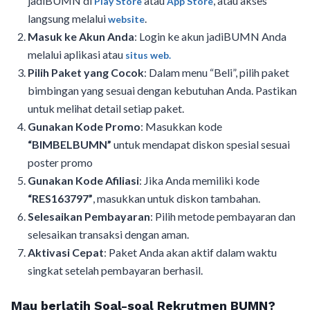
jadiBUMN di
atau
, atau akses
Play Store
App Store
langsung melalui
.
website
Masuk ke Akun Anda
: Login ke akun jadiBUMN Anda
melalui aplikasi atau
situs web.
Pilih Paket yang Cocok
: Dalam menu “Beli”, pilih paket
bimbingan yang sesuai dengan kebutuhan Anda. Pastikan
untuk melihat detail setiap paket.
Gunakan Kode Promo
: Masukkan kode
“BIMBELBUMN”
untuk mendapat diskon spesial sesuai
poster promo
Gunakan Kode Afiliasi
: Jika Anda memiliki kode
“RES163797”
, masukkan untuk diskon tambahan.
Selesaikan Pembayaran
: Pilih metode pembayaran dan
selesaikan transaksi dengan aman.
Aktivasi Cepat
: Paket Anda akan aktif dalam waktu
singkat setelah pembayaran berhasil.
Mau berlatih Soal-soal Rekrutmen BUMN?