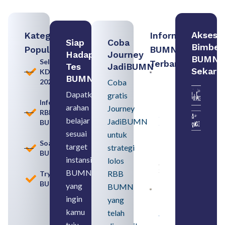
Akses
Kategori
Informasi
Siap
Coba
Bimbel
Populer
BUMN
Hadapi
Journey
BUMN
Seleksi
Terbaru:
Tes
JadiBUMN
Sekara
KDKMP
Loker
BUMN
2026
Coba
BUMN
2026
Dapatkan
gratis
untuk
Informasi
arahan
Lulusan
Journey
RBB
SMA
belajar
JadiBUMN
BUMN
Syarat,
Posisi,
sesuai
untuk
dan
Soal
target
strategi
Cara
BUMN
Daftar
instansi
lolos
August 5,
2026
BUMN
RBB
Tryout
BUMN
yang
BUMN
Daftar 4
ingin
yang
Bank Milik
BUMN
kamu
telah
yang
tuju.
Tergabung