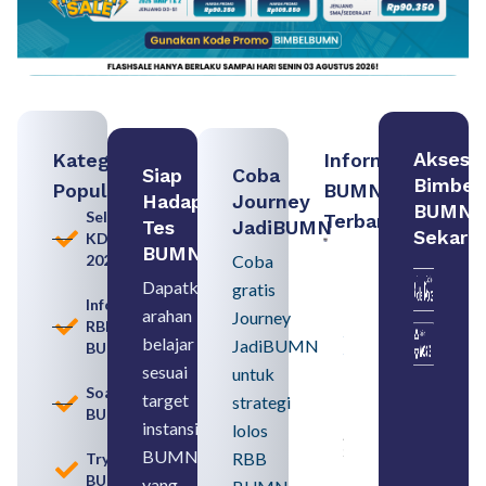
Akses
Kategori
Informasi
Siap
Coba
Bimbel
Populer
BUMN
Hadapi
Journey
BUMN
Seleksi
Terbaru:
Tes
JadiBUMN
Sekara
KDKMP
Loker
BUMN
2026
Coba
BUMN
2026
Dapatkan
gratis
untuk
Informasi
arahan
Lulusan
Journey
RBB
SMA
belajar
JadiBUMN
BUMN
Syarat,
Posisi,
sesuai
untuk
dan
Soal
target
strategi
Cara
BUMN
Daftar
instansi
lolos
August 5,
2026
BUMN
RBB
Tryout
BUMN
yang