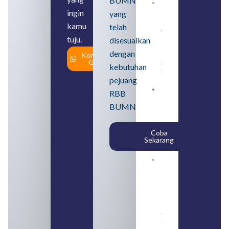
BUMN
Daftar 4
ingin
yang
Bank Milik
BUMN
kamu
telah
yang
tuju.
Tergabung
disesuaikan
dalam
dengan
Konsultasi
Himbara
Gratis
August 4,
kebutuhan
2026
pejuang
Pengertian
RBB
BUMN dan
BUMN
BUMS Ciri-
Ciri, Tujuan,
serta
Coba
Perbedaannya
Sekarang
August 3, 2026
Daftar
Perusahaan
BUMN 2026
dari
Berbagai
Sektor
August 2,
2026