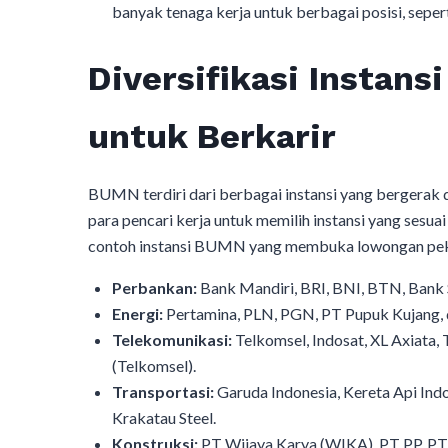
banyak tenaga kerja untuk berbagai posisi, seperti
Diversifikasi Instan
untuk Berkarir
BUMN terdiri dari berbagai instansi yang bergerak d
para pencari kerja untuk memilih instansi yang sesu
contoh instansi BUMN yang membuka lowongan pek
Perbankan:
Bank Mandiri, BRI, BNI, BTN, Bank S
Energi:
Pertamina, PLN, PGN, PT Pupuk Kujang, 
Telekomunikasi:
Telkomsel, Indosat, XL Axiata,
(Telkomsel).
Transportasi:
Garuda Indonesia, Kereta Api Indo
Krakatau Steel.
Konstruksi:
PT Wijaya Karya (WIKA), PT PP, PT 