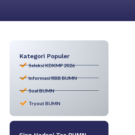
Kategori Populer
Seleksi KDKMP 2026
Informasi RBB BUMN
Soal BUMN
Tryout BUMN