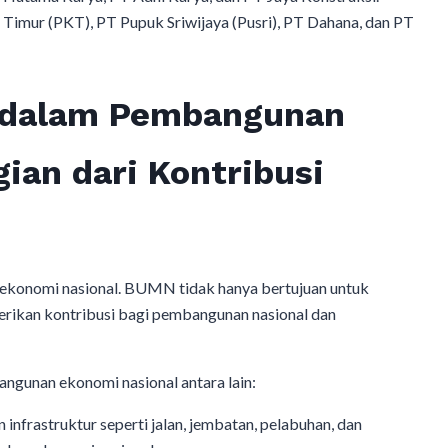
Timur (PKT), PT Pupuk Sriwijaya (Pusri), PT Dahana, dan PT
 dalam Pembangunan
ian dari Kontribusi
konomi nasional. BUMN tidak hanya bertujuan untuk
berikan kontribusi bagi pembangunan nasional dan
gunan ekonomi nasional antara lain:
rastruktur seperti jalan, jembatan, pelabuhan, dan