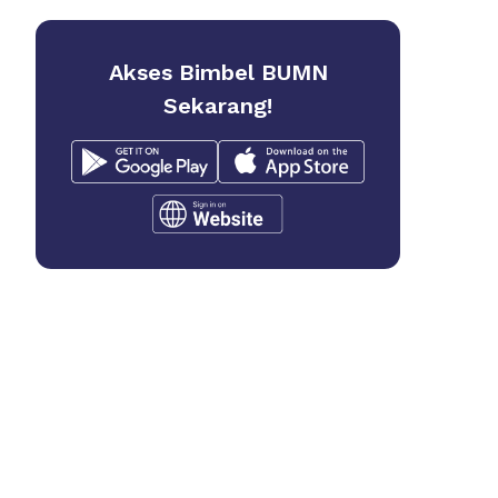
Akses Bimbel BUMN
Sekarang!