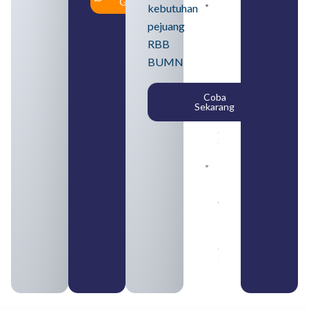
Gratis
kebutuhan
Loker
BUMN
pejuang
2026
untuk
RBB
Lulusan
BUMN
SMA
Syarat,
Posisi,
Coba
dan
Sekarang
Cara
Daftar
August 5,
2026
Daftar 4
Bank Milik
BUMN
yang
Tergabung
dalam
Himbara
August 4,
2026