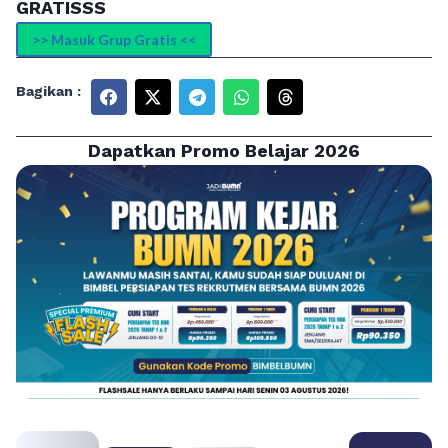
GRATISSS
>> Masuk Grup Gratis <<
Bagikan :
Dapatkan Promo Belajar 2026