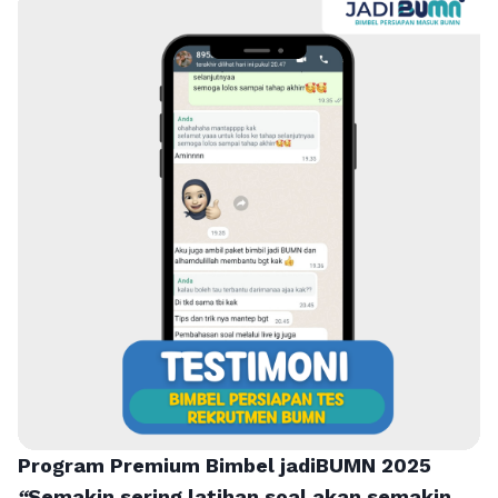
Program Premium Bimbel jadiBUMN 202
5
“
Semakin sering latihan soal akan semakin