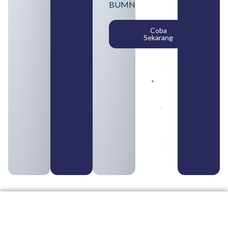
BUMN
SMA
Syarat,
Posisi,
Coba
dan
Sekarang
Cara
Daftar
August 5,
2026
Daftar 4
Bank Milik
BUMN
yang
Tergabung
dalam
Himbara
August 4,
2026