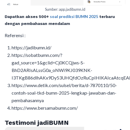
Sumber: app.jadibumn.id
soal prediksi BUMN 2025
Dapatkan akses 500+
terbaru
dengan pembahasan mendalam
Referensi :
https://jadibumn.id/
https://sobatbumn.com/?
gad_source=1&gclid=Cj0KCQjws-S-
BhD2ARIsALssG0a_oNWi9KJ039KNK-
I3TKgB86dIhAKx9Dy53UHQfdOzRuCpIHIKAIcaAtcqEA
https://www.detik.com/sulsel/berita/d-7870110/50-
contoh-soal-tkd-bumn-2025-lengkap-jawaban-dan-
pembahasannya
https://www.bersamabumn.com/
Testimoni jadiBUMN