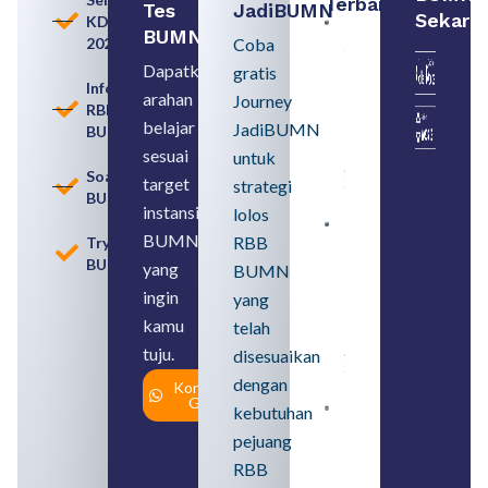
Terbaru:
Tes
JadiBUMN
Sekara
KDKMP
Persiapan
BUMN
2026
Coba
Seleksi
Rekrutmen
Dapatkan
gratis
dengan
Informasi
arahan
Memahami
Journey
RBB
Usia
belajar
JadiBUMN
BUMN
Pensiun
BUMN
sesuai
untuk
August 8,
Soal
target
strategi
2026
BUMN
instansi
lolos
Contoh
BUMN
RBB
Tryout
BUMN dan
BUMN
BUMD
yang
BUMN
Pengertian,
ingin
yang
Perbedaan,
serta Jenis
kamu
telah
Usahanya
tuju.
August 6,
disesuaikan
2026
dengan
Konsultasi
Gratis
kebutuhan
Loker
BUMN
pejuang
2026
untuk
RBB
Lulusan