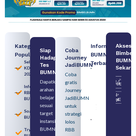
Akses
Kategori
Informasi
Siap
Coba
Bimbel
Populer
BUMN
Hadapi
Journey
BUMN
Seleksi
Terbaru:
Tes
JadiBUMN
Sekara
KDKMP
Contoh
BUMN
2026
Coba
BUMN dan
BUMD
Dapatkan
gratis
Pengertian,
Informasi
arahan
Perbedaan,
Journey
RBB
serta Jenis
belajar
JadiBUMN
BUMN
Usahanya
August 6,
sesuai
untuk
2026
Soal
target
strategi
BUMN
instansi
lolos
Loker
BUMN
BUMN
RBB
Tryout
2026
BUMN
untuk