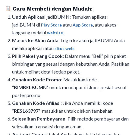
Cara Membeli dengan Mudah:
Unduh Aplikasi
jadiBUMN: Temukan aplikasi
jadiBUMN di
atau
, atau akses
Play Store
App Store
langsung melalui
.
website
Masuk ke Akun Anda
: Login ke akun jadiBUMN Anda
melalui aplikasi atau
situs web.
Pilih Paket yang Cocok
: Dalam menu “Beli”, pilih paket
bimbingan yang sesuai dengan kebutuhan Anda. Pastikan
untuk melihat detail setiap paket.
Gunakan Kode Promo
: Masukkan kode
“BIMBELBUMN”
untuk mendapat diskon spesial sesuai
poster promo
Gunakan Kode Afiliasi
: Jika Anda memiliki kode
“RES163797”
, masukkan untuk diskon tambahan.
Selesaikan Pembayaran
: Pilih metode pembayaran dan
selesaikan transaksi dengan aman.
Aktivasi Cepat
: Paket Anda akan aktif dalam waktu