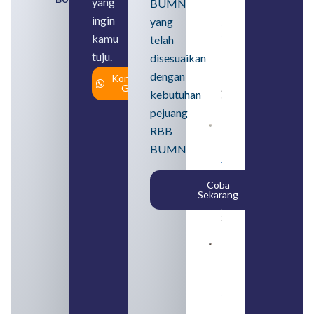
yang
BUMN
Lulusan
ingin
yang
SMA
Syarat,
kamu
telah
Posisi,
tuju.
dan
disesuaikan
Cara
dengan
Konsultasi
Daftar
Gratis
August 5,
kebutuhan
2026
pejuang
Daftar 4
RBB
Bank Milik
BUMN
BUMN
yang
Tergabung
Coba
dalam
Sekarang
Himbara
August 4,
2026
Pengertian
BUMN dan
BUMS Ciri-
Ciri, Tujuan,
serta
Perbedaannya