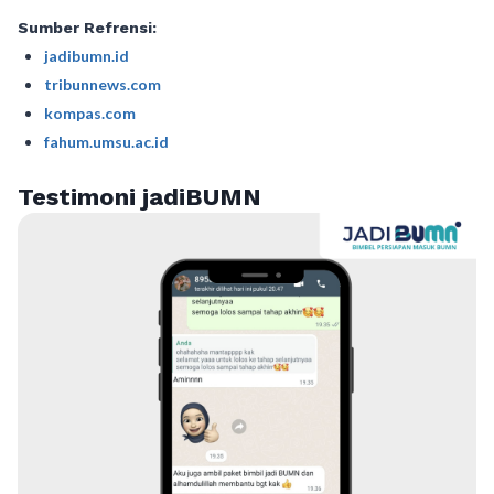
Sumber Refrensi:
jadibumn.id
tribunnews.com
kompas.com
fahum.umsu.ac.id
Testimoni jadiBUMN