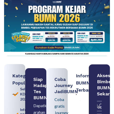
Akses
Kategori
Informasi
Siap
Coba
Bimbel
Populer
BUMN
Hadapi
Journey
BUMN
Seleksi
Terbaru:
Tes
JadiBUMN
Sekara
KDKMP
Persiapan
BUMN
2026
Coba
Seleksi
Rekrutmen
Dapatkan
gratis
dengan
Informasi
arahan
Memahami
Journey