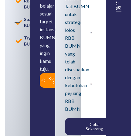
RBB
Usia
belajar
JadiBUMN
BUMN
Pensiun
BUMN
sesuai
untuk
August 8,
Soal
target
strategi
2026
BUMN
instansi
lolos
Contoh
BUMN
RBB
Tryout
BUMN dan
BUMN
BUMD
yang
BUMN
Pengertian,
ingin
yang
Perbedaan,
serta Jenis
kamu
telah
Usahanya
tuju.
August 6,
disesuaikan
2026
dengan
Konsultasi
Gratis
kebutuhan
Loker
BUMN
pejuang
2026
untuk
RBB
Lulusan
BUMN
SMA
Syarat,
Posisi,
Coba
dan
Sekarang
Cara
Daftar