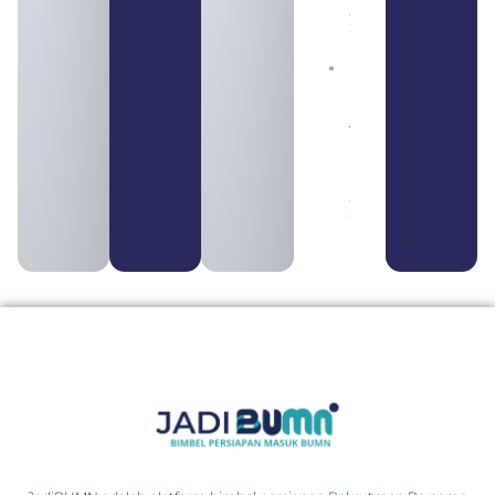
August 5,
2026
Daftar 4
Bank Milik
BUMN
yang
Tergabung
dalam
Himbara
August 4,
2026