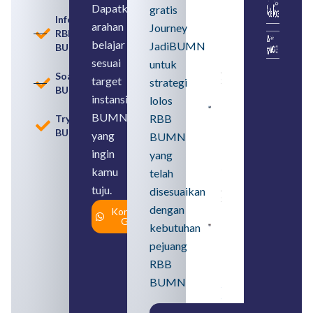
Rekrutmen
Dapatkan
gratis
dengan
Informasi
arahan
Memahami
Journey
RBB
Usia
belajar
JadiBUMN
BUMN
Pensiun
BUMN
sesuai
untuk
August 8,
Soal
target
strategi
2026
BUMN
instansi
lolos
Contoh
BUMN
RBB
Tryout
BUMN dan
BUMN
BUMD
yang
BUMN
Pengertian,
ingin
yang
Perbedaan,
serta Jenis
kamu
telah
Usahanya
tuju.
August 6,
disesuaikan
2026
dengan
Konsultasi
Gratis
kebutuhan
Loker
BUMN
pejuang
2026
untuk
RBB
Lulusan
BUMN
SMA
Syarat,
Posisi,