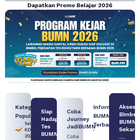
Dapatkan Promo Belajar 2026
Akses
Kategori
Informasi
Siap
Coba
Bimbel
Populer
BUMN
Hadapi
Journey
BUMN
Seleksi
Terbaru:
Tes
JadiBUMN
Sekara
KDKMP
Persiapan
BUMN
2026
Coba
Seleksi