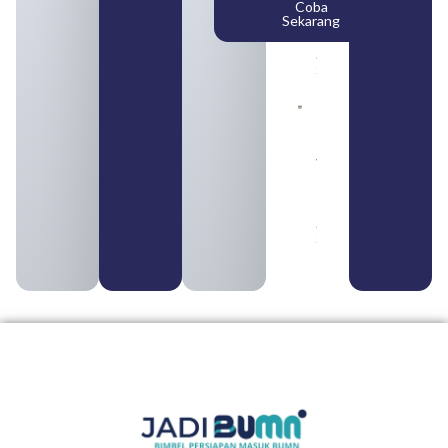
Coba
dan
Sekarang
Cara
Daftar
August 5,
2026
Daftar 4
Bank Milik
BUMN
yang
Tergabung
dalam
Himbara
August 4,
2026