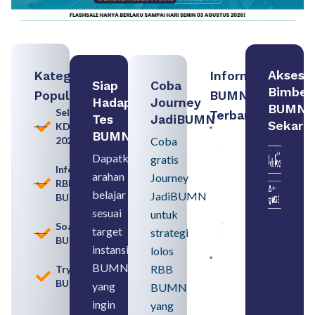
Akses
Kategori
Informasi
Siap
Coba
Bimbel
Populer
BUMN
Hadapi
Journey
BUMN
Seleksi
Terbaru:
Tes
JadiBUMN
Sekara
KDKMP
Persiapan
BUMN
2026
Coba
Seleksi
Rekrutmen
Dapatkan
gratis
dengan
Informasi
arahan
Memahami
Journey
RBB
Usia
belajar
JadiBUMN
BUMN
Pensiun
BUMN
sesuai
untuk
August 8,
Soal
target
strategi
2026
BUMN
instansi
lolos
Contoh
BUMN
RBB
Tryout
BUMN dan
BUMN
BUMD
yang
BUMN
Pengertian,
ingin
yang
Perbedaan,