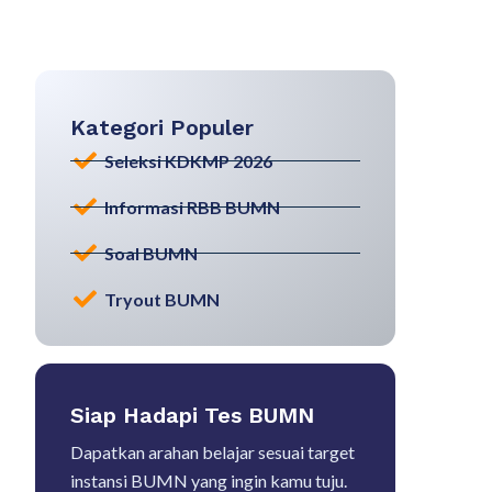
Kategori Populer
Seleksi KDKMP 2026
Informasi RBB BUMN
Soal BUMN
Tryout BUMN
Siap Hadapi Tes BUMN
Dapatkan arahan belajar sesuai target
instansi BUMN yang ingin kamu tuju.