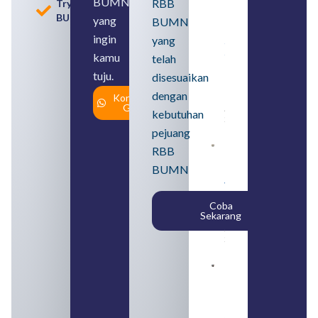
BUMN
RBB
Tryout
2026
BUMN
untuk
yang
BUMN
Lulusan
ingin
yang
SMA
Syarat,
kamu
telah
Posisi,
tuju.
dan
disesuaikan
Cara
dengan
Konsultasi
Daftar
Gratis
August 5,
kebutuhan
2026
pejuang
Daftar 4
RBB
Bank Milik
BUMN
BUMN
yang
Tergabung
Coba
dalam
Sekarang
Himbara
August 4,
2026
Pengertian
BUMN dan
BUMS Ciri-
Ciri, Tujuan,
serta