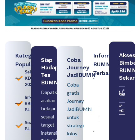
Akses
Kategori
Informasi
Siap
Coba
Bimbel
Populer
BUMN
Hadapi
Journey
BUMN
Seleksi
Terbaru:
Tes
JadiBUMN
Sekara
KDKMP
Contoh
BUMN
2026
Coba
BUMN dan
BUMD
Dapatkan
gratis
Pengertian,
Informasi
arahan
Perbedaan,
Journey
RBB
serta Jenis
belajar
JadiBUMN
BUMN
Usahanya
August 6,
sesuai
untuk
2026
Soal
target
strategi
BUMN
instansi
lolos
Loker
BUMN