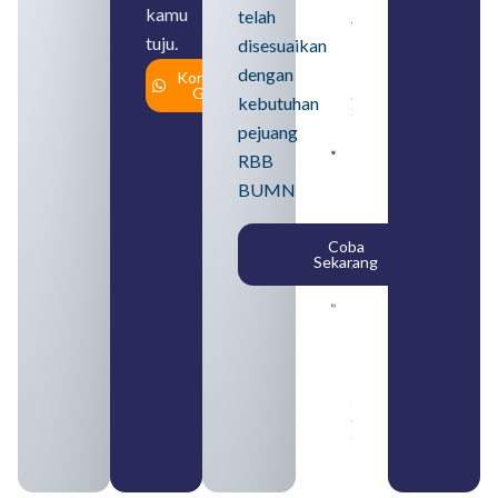
BUMN
kamu
telah
yang
tuju.
Tergabung
disesuaikan
dalam
dengan
Konsultasi
Himbara
Gratis
August 4,
kebutuhan
2026
pejuang
Pengertian
RBB
BUMN dan
BUMN
BUMS Ciri-
Ciri, Tujuan,
serta
Coba
Perbedaannya
Sekarang
August 3, 2026
Daftar
Perusahaan
BUMN 2026
dari
Berbagai
Sektor
August 2,
2026