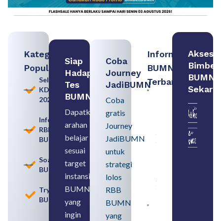
Akses
Kategori
Informasi
Siap
Coba
Bimbel
Populer
BUMN
Hadapi
Journey
BUMN
Seleksi
Terbaru:
Tes
JadiBUMN
Sekara
KDKMP
Loker
BUMN
2026
Coba
BUMN
2026
Dapatkan
gratis
untuk
Informasi
arahan
Lulusan
Journey
RBB
SMA
belajar
JadiBUMN
BUMN
Syarat,
Posisi,
sesuai
untuk
dan
Soal
target
strategi
Cara
BUMN
Daftar
instansi
lolos
August 5,
2026
BUMN
RBB
Tryout
BUMN
yang
BUMN
Daftar 4
ingin
yang
Bank Milik