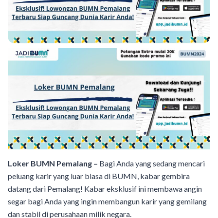
Loker BUMN Pemalang –
Bagi Anda yang sedang mencari
peluang karir yang luar biasa di BUMN, kabar gembira
datang dari Pemalang! Kabar eksklusif ini membawa angin
segar bagi Anda yang ingin membangun karir yang gemilang
dan stabil di perusahaan milik negara.