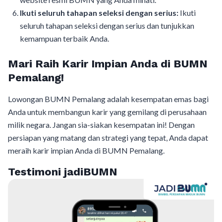
Ikuti seluruh tahapan seleksi dengan serius:
Ikuti
seluruh tahapan seleksi dengan serius dan tunjukkan
kemampuan terbaik Anda.
Mari Raih Karir Impian Anda di BUMN
Pemalang!
Lowongan BUMN Pemalang adalah kesempatan emas bagi
Anda untuk membangun karir yang gemilang di perusahaan
milik negara. Jangan sia-siakan kesempatan ini! Dengan
persiapan yang matang dan strategi yang tepat, Anda dapat
meraih karir impian Anda di BUMN Pemalang.
Testimoni jadiBUMN