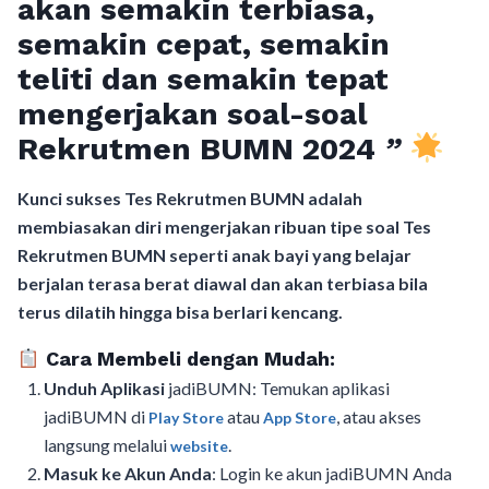
akan semakin terbiasa,
semakin cepat, semakin
teliti dan semakin tepat
mengerjakan soal-soal
Rekrutmen BUMN 2024
”
Kunci sukses Tes Rekrutmen BUMN adalah
membiasakan diri mengerjakan ribuan tipe soal Tes
Rekrutmen BUMN seperti anak bayi yang belajar
berjalan terasa berat diawal dan akan terbiasa bila
terus dilatih hingga bisa berlari kencang.
Cara Membeli dengan Mudah:
Unduh Aplikasi
jadiBUMN: Temukan aplikasi
jadiBUMN di
atau
, atau akses
Play Store
App Store
langsung melalui
.
website
Masuk ke Akun Anda
: Login ke akun jadiBUMN Anda