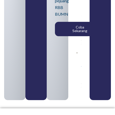
pejuang
2026
untuk
RBB
Lulusan
BUMN
SMA
Syarat,
Posisi,
Coba
dan
Sekarang
Cara
Daftar
August 5,
2026
Daftar 4
Bank Milik
BUMN
yang
Tergabung
dalam
Himbara
August 4,
2026