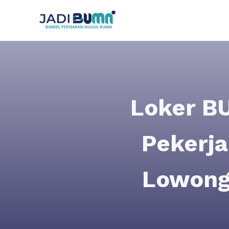
Loker B
Pekerj
Lowong