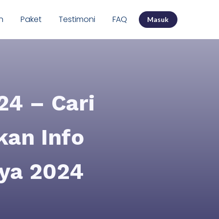
n
Paket
Testimoni
FAQ
Masuk
4 – Cari
an Info
ya 2024