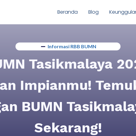
Beranda
Blog
Keunggula
Informasi RBB BUMN
UMN Tasikmalaya 202
aan Impianmu! Temuk
an BUMN Tasikmala
Sekarang!