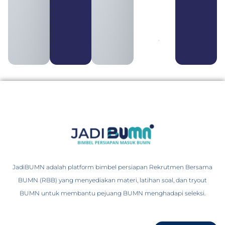
BUMS Ciri-
Ciri, Tujuan,
serta
Perbedaannya
August 3, 2026
JadiBUMN adalah platform bimbel persiapan Rekrutmen Bersama
BUMN (RBB) yang menyediakan materi, latihan soal, dan tryout
BUMN untuk membantu pejuang BUMN menghadapi seleksi.