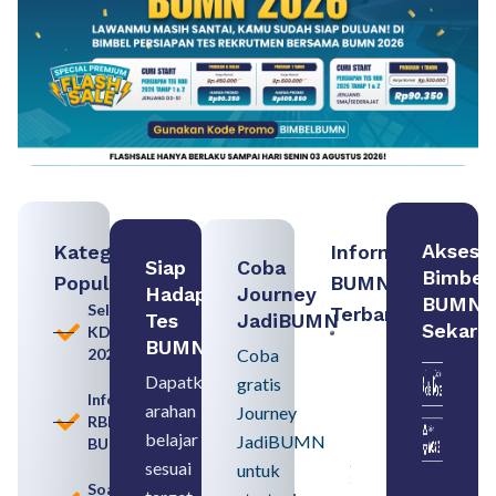
Akses
Kategori
Informasi
Siap
Coba
Bimbel
Populer
BUMN
Hadapi
Journey
BUMN
Seleksi
Terbaru:
Tes
JadiBUMN
Sekara
KDKMP
Contoh
BUMN
2026
Coba
BUMN dan
BUMD
Dapatkan
gratis
Pengertian,
Informasi
arahan
Perbedaan,
Journey
RBB
serta Jenis
belajar
JadiBUMN
BUMN
Usahanya
August 6,
sesuai
untuk
2026
Soal