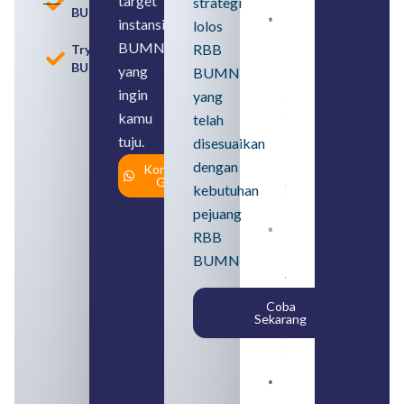
target
strategi
BUMN
instansi
lolos
Loker
BUMN
BUMN
RBB
Tryout
2026
BUMN
untuk
yang
BUMN
Lulusan
ingin
yang
SMA
Syarat,
kamu
telah
Posisi,
tuju.
dan
disesuaikan
Cara
dengan
Konsultasi
Daftar
Gratis
August 5,
kebutuhan
2026
pejuang
Daftar 4
RBB
Bank Milik
BUMN
BUMN
yang
Tergabung
Coba
dalam
Sekarang
Himbara
August 4,
2026
Pengertian
BUMN dan