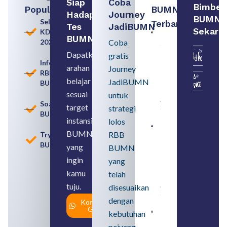
Siap
Coba
Bimbel
Populer
BUMN
Hadapi
Journey
BUMN
Seleksi
Terbaru:
Tes
JadiBUMN
Sekara
KDKMP
Persiapan
BUMN
2026
Coba
Seleksi
Rekrutmen
Dapatkan
gratis
dengan
Informasi
arahan
Memahami
Journey
RBB
Usia
belajar
JadiBUMN
BUMN
Pensiun
BUMN
sesuai
untuk
August 8,
Soal
target
strategi
2026
BUMN
instansi
lolos
Contoh
BUMN
RBB
Tryout
BUMN dan
BUMN
BUMD
yang
BUMN
Pengertian,
ingin
yang
Perbedaan,
serta Jenis
kamu
telah
Usahanya
tuju.
August 6,
disesuaikan
2026
dengan
Konsultasi
Gratis
kebutuhan
Loker
BUMN
pejuang