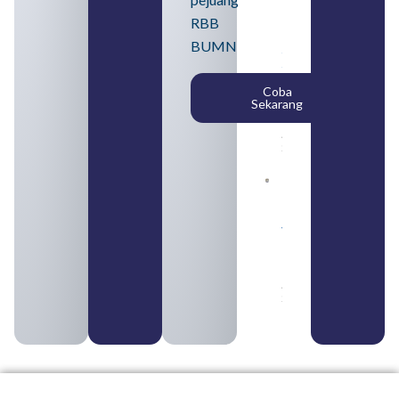
2026
untuk
RBB
Lulusan
BUMN
SMA
Syarat,
Posisi,
Coba
dan
Sekarang
Cara
Daftar
August 5,
2026
Daftar 4
Bank Milik
BUMN
yang
Tergabung
dalam
Himbara
August 4,
2026