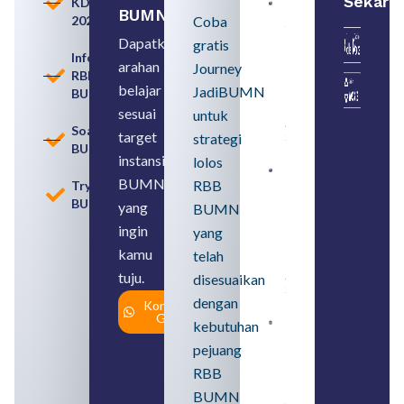
Sekara
KDKMP
Persiapan
BUMN
2026
Coba
Seleksi
Rekrutmen
Dapatkan
gratis
dengan
Informasi
arahan
Memahami
Journey
RBB
Usia
belajar
JadiBUMN
BUMN
Pensiun
BUMN
sesuai
untuk
August 8,
Soal
target
strategi
2026
BUMN
instansi
lolos
Contoh
BUMN
RBB
Tryout
BUMN dan
BUMN
BUMD
yang
BUMN
Pengertian,
ingin
yang
Perbedaan,
serta Jenis
kamu
telah
Usahanya
tuju.
August 6,
disesuaikan
2026
dengan
Konsultasi
Gratis
kebutuhan
Loker
BUMN
pejuang
2026
untuk
RBB
Lulusan
BUMN
SMA