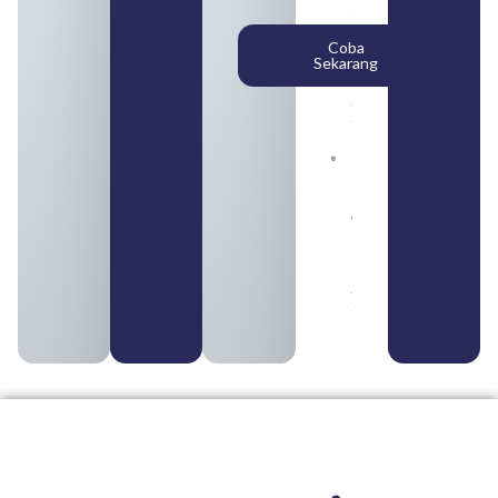
Syarat,
Posisi,
Coba
dan
Sekarang
Cara
Daftar
August 5,
2026
Daftar 4
Bank Milik
BUMN
yang
Tergabung
dalam
Himbara
August 4,
2026