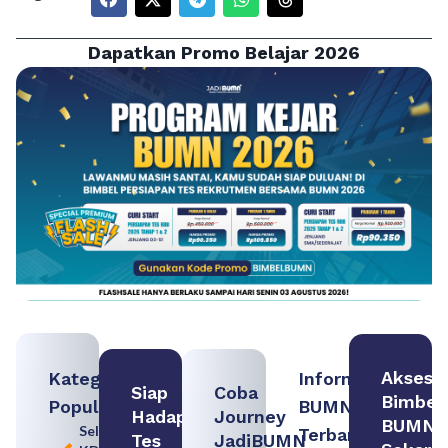
Dapatkan Promo Belajar 2026
Akses
Kategori
Informasi
Siap
Coba
Bimbel
Populer
BUMN
Hadapi
Journey
BUMN
Seleksi
Terbaru:
Tes
JadiBUMN