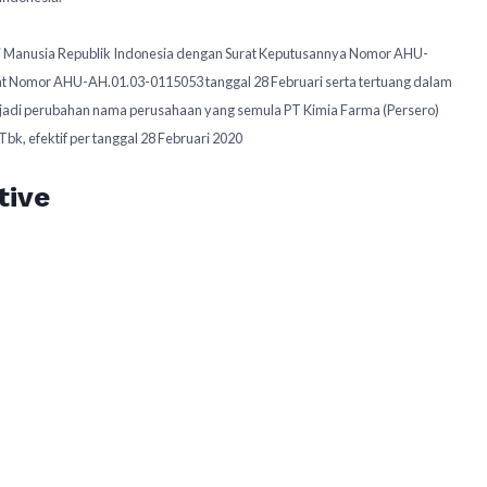
i Manusia Republik Indonesia dengan Surat Keputusannya Nomor AHU-
at Nomor AHU-AH.01.03-0115053 tanggal 28 Februari serta tertuang dalam
rjadi perubahan nama perusahaan yang semula PT Kimia Farma (Persero)
k, efektif per tanggal 28 Februari 2020
tive