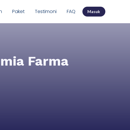
n
Paket
Testimoni
FAQ
Masuk
imia Farma