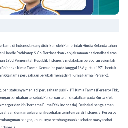
rtama di Indonesia yang didirikan oleh Pemerintah Hindia Belanda tahun
en Handle Rathkamp & Co. Berdasarkan kebijaksanaan nasionalisasi atas
un 1958, Pemerintah Republik Indonesia melakukan peleburan sejumlah
 Bhinneka Kimia Farma. Kemudian pada tanggal 16 Agustus 1971, bentuk
hingga nama perusahaan berubah menjadi PT Kimia Farma (Persero).
gubah statusnya menjadi perusahaan publik, PT Kimia Farma (Persero) Tbk,
engan perubahan tersebut, Perseroan telah dicatatkan pada Bursa Efek
h merger dan kini bernama Bursa Efek Indonesia). Berbekal pengalaman
usahaan dengan pelayanan kesehatan terintegrasi di Indonesia. Perseroan
pembangunan bangsa, khususnya pembangunan kesehatan masyarakat
Indonesia.