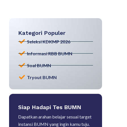
Kategori Populer
Seleksi KDKMP 2026
Informasi RBB BUMN
Soal BUMN
Tryout BUMN
Siap Hadapi Tes BUMN
Dapatkan arahan belajar sesuai target
instansi BUMN yang ingin kamu tuju.