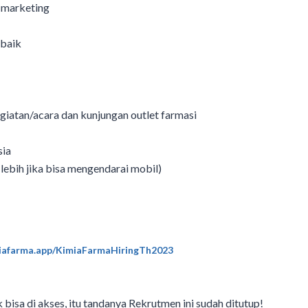
 marketing
 baik
iatan/acara dan kunjungan outlet farmasi
sia
ebih jika bisa mengendarai mobil)
miafarma.app/KimiaFarmaHiringTh2023
k bisa di akses, itu tandanya Rekrutmen ini sudah ditutup!