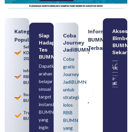
Akses
Kategori
Informasi
Siap
Coba
Bimbel
Populer
BUMN
Hadapi
Journey
BUMN
Seleksi
Terbaru:
Tes
JadiBUMN
Sekara
KDKMP
Contoh
BUMN
2026
Coba
BUMN dan
BUMD
Dapatkan
gratis
Pengertian,
Informasi
arahan
Perbedaan,
Journey
RBB
serta Jenis
belajar
JadiBUMN
BUMN
Usahanya
August 6,
sesuai
untuk
2026
Soal
target
strategi
BUMN
instansi
lolos
Loker
BUMN
BUMN
RBB
Tryout
2026
BUMN
untuk
yang
BUMN
Lulusan
ingin
yang
SMA