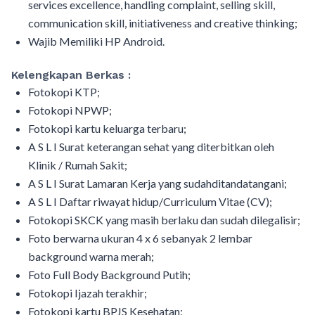
services excellence, handling complaint, selling skill,
communication skill, initiativeness and creative thinking;
Wajib Memiliki HP Android.
Kelengkapan Berkas :
Fotokopi KTP;
Fotokopi NPWP;
Fotokopi kartu keluarga terbaru;
A S L I Surat keterangan sehat yang diterbitkan oleh
Klinik / Rumah Sakit;
A S L I Surat Lamaran Kerja yang sudahditandatangani;
A S L I Daftar riwayat hidup/Curriculum Vitae (CV);
Fotokopi SKCK yang masih berlaku dan sudah dilegalisir;
Foto berwarna ukuran 4 x 6 sebanyak 2 lembar
background warna merah;
Foto Full Body Background Putih;
Fotokopi Ijazah terakhir;
Fotokopi kartu BPJS Kesehatan;