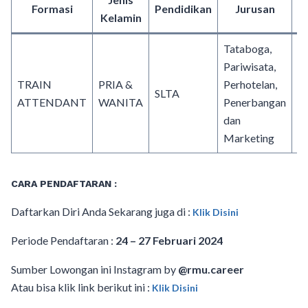
Formasi
Pendidikan
Jurusan
K
Kelamin
Tataboga,
Pariwisata,
TRAIN
PRIA &
Perhotelan,
SLTA
ATTENDANT
WANITA
Penerbangan
dan
Marketing
CARA PENDAFTARAN :
Daftarkan Diri Anda Sekarang juga di :
Klik Disini
Periode Pendaftaran :
24 – 27 Februari 2024
Sumber Lowongan ini Instagram by
@rmu.career
Atau bisa klik link berikut ini :
Klik Disini