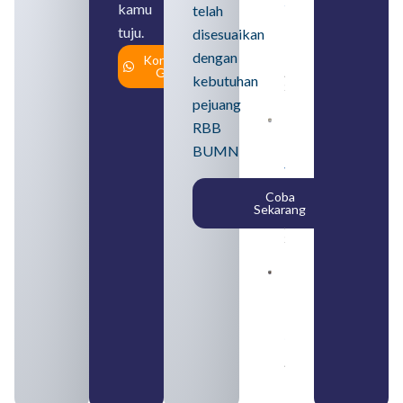
Syarat,
kamu
telah
Posisi,
tuju.
dan
disesuaikan
Cara
dengan
Konsultasi
Daftar
Gratis
August 5,
kebutuhan
2026
pejuang
Daftar 4
RBB
Bank Milik
BUMN
BUMN
yang
Tergabung
Coba
dalam
Sekarang
Himbara
August 4,
2026
Pengertian
BUMN dan
BUMS Ciri-
Ciri, Tujuan,
serta
Perbedaannya
August 3, 2026