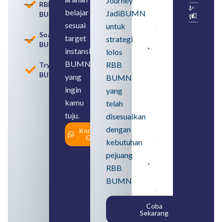
Journey
RBB
serta Jenis
belajar
JadiBUMN
BUMN
Usahanya
August 6,
sesuai
untuk
2026
Soal
target
strategi
BUMN
instansi
lolos
Loker
BUMN
BUMN
RBB
Tryout
2026
BUMN
untuk
yang
BUMN
Lulusan
ingin
yang
SMA
Syarat,
kamu
telah
Posisi,
tuju.
dan
disesuaikan
Cara
dengan
Konsultasi
Daftar
Gratis
August 5,
kebutuhan
2026
pejuang
Daftar 4
RBB
Bank Milik
BUMN
BUMN
yang
Tergabung
Coba
dalam
Sekarang
Himbara
August 4,