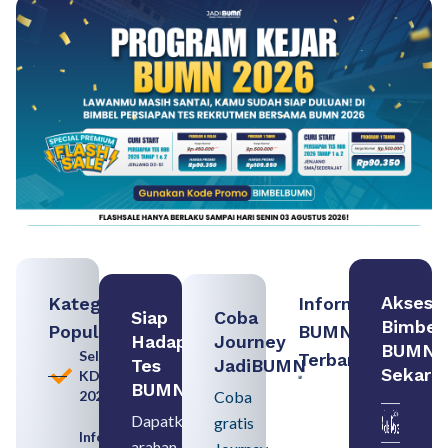
Akses
Kategori
Informasi
Siap
Coba
Bimbel
Populer
BUMN
Hadapi
Journey
BUMN
Seleksi
Terbaru:
Tes
JadiBUMN
Sekara
KDKMP
Contoh
BUMN
2026
Coba
BUMN dan
BUMD
Dapatkan
gratis
Pengertian,
Informasi
arahan
Perbedaan,