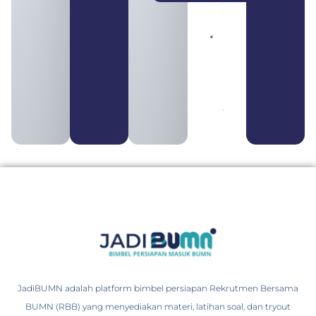
2026
Pengertian
BUMN dan
BUMS Ciri-
Ciri, Tujuan,
serta
Perbedaannya
August 3, 2026
JadiBUMN adalah platform bimbel persiapan Rekrutmen Bersama
BUMN (RBB) yang menyediakan materi, latihan soal, dan tryout