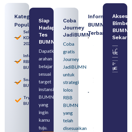
Akses
Kategori
Informasi
Siap
Coba
Bimbel
Populer
BUMN
Hadapi
Journey
BUMN
Seleksi
Terbaru:
Tes
JadiBUMN
Sekara
KDKMP
Persiapan
BUMN
2026
Coba
Seleksi
Rekrutmen
Dapatkan
gratis
dengan
Informasi
arahan
Memahami
Journey
RBB
Usia
belajar
JadiBUMN
BUMN
Pensiun
BUMN
sesuai
untuk
August 8,
Soal
target
strategi
2026
BUMN
instansi
lolos
Contoh
BUMN
RBB
Tryout
BUMN dan
BUMN
BUMD
yang
BUMN
Pengertian,
ingin
yang
Perbedaan,
serta Jenis
kamu
telah
Usahanya
tuju.
August 6,
disesuaikan
2026