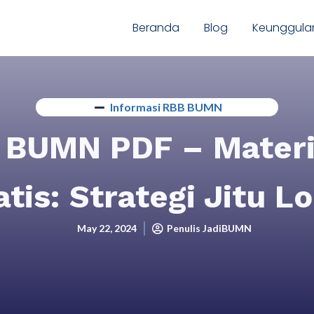
Beranda
Blog
Keunggula
Informasi RBB BUMN
D BUMN PDF – Mater
tis: Strategi Jitu Lo
May 22, 2024
Penulis JadiBUMN