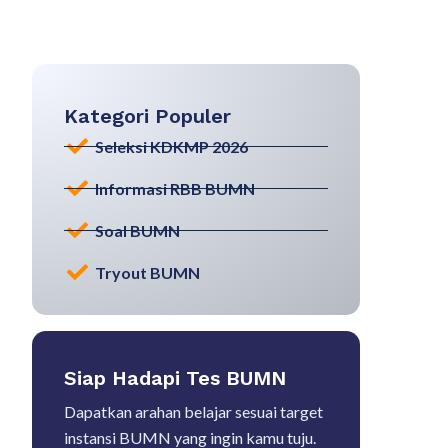
Kategori Populer
Seleksi KDKMP 2026
Informasi RBB BUMN
Soal BUMN
Tryout BUMN
Siap Hadapi Tes BUMN
Dapatkan arahan belajar sesuai target
instansi BUMN yang ingin kamu tuju.