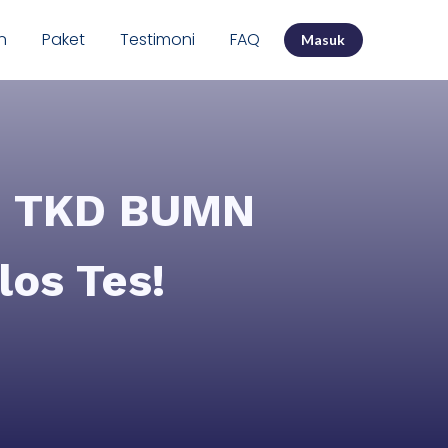
n
Paket
Testimoni
FAQ
Masuk
i TKD BUMN
los Tes!