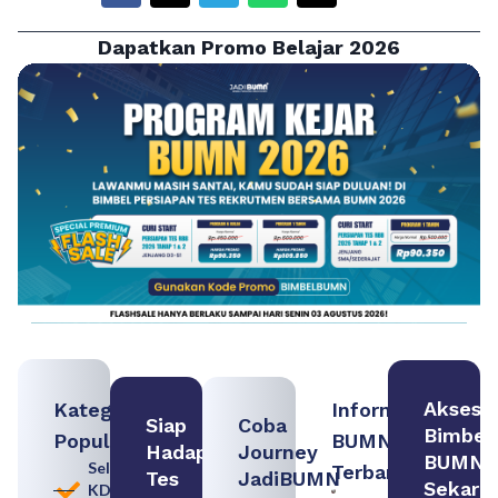
Dapatkan Promo Belajar 2026
Akses
Kategori
Informasi
Siap
Coba
Bimbel
Populer
BUMN
Hadapi
Journey
BUMN
Seleksi
Terbaru:
Tes
JadiBUMN
Sekara
KDKMP
Persiapan