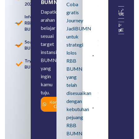
BUMN
2026
Coba
Seleksi
Rekrutmen
Dapatkan
gratis
dengan
Informasi
arahan
Memahami
Journey
RBB
Usia
belajar
JadiBUMN
BUMN
Pensiun
BUMN
sesuai
untuk
August 8,
Soal
target
strategi
2026
BUMN
instansi
lolos
Contoh
BUMN
RBB
Tryout
BUMN dan
BUMN
BUMD
yang
BUMN
Pengertian,
ingin
yang
Perbedaan,
serta Jenis
kamu
telah
Usahanya
tuju.
August 6,
disesuaikan
2026
dengan
Konsultasi
Gratis
kebutuhan
Loker
BUMN
pejuang
2026
untuk
RBB
Lulusan
BUMN
SMA