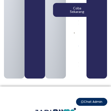
Syarat,
Posisi,
Coba
dan
Sekarang
Cara
Daftar
August 5,
2026
Daftar 4
Bank Milik
BUMN
yang
Tergabung
dalam
Himbara
August 4,
2026
Chat Admin