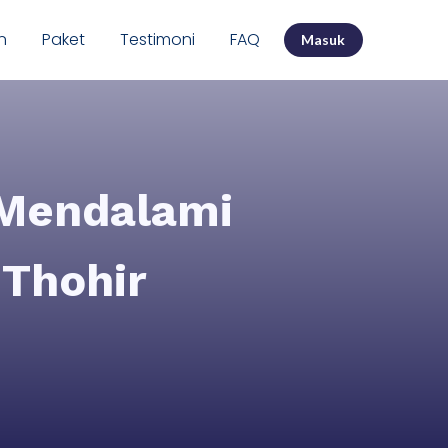
n
Paket
Testimoni
FAQ
Masuk
 Mendalami
 Thohir