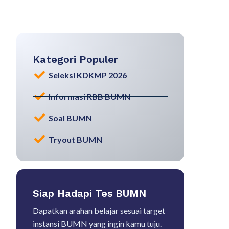
Kategori Populer
Seleksi KDKMP 2026
Informasi RBB BUMN
Soal BUMN
Tryout BUMN
Siap Hadapi Tes BUMN
Dapatkan arahan belajar sesuai target
instansi BUMN yang ingin kamu tuju.